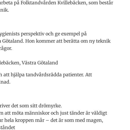
t arbeta på Folktandvården Kvillebäcken, som består
nik.
ygienists perspektiv och ge exempel på
a Götaland. Hon kommer att berätta om ny teknik
rågor.
lebäcken, Västra Götaland
 att hjälpa tandvårdsrädda patienter. Att
lnad.
river det som sitt drömyrke.
 om att möta människor och just tänder är väldigt
hur hela kroppen mår – det är som med magen,
ståndet