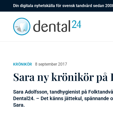
Din digitala nyhetskälla för svensk tandvård sedan 200
8 september 2017
KRÖNIKÖR
Sara ny krönikör på
Sara Adolfsson, tandhygienist på Folktandvå
Dental24. – Det känns jättekul, spännande o
Sara.