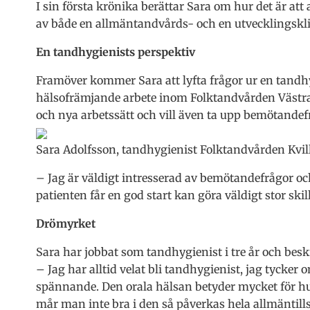
I sin första krönika berättar Sara om hur det är at
av både en allmäntandvårds- och en utvecklingskli
En tandhygienists perspektiv
Framöver kommer Sara att lyfta frågor ur en tandh
hälsofrämjande arbete inom Folktandvården Västr
och nya arbetssätt och vill även ta upp bemötandef
Sara Adolfsson, tandhygienist Folktandvården Kvil
– Jag är väldigt intresserad av bemötandefrågor och
patienten får en god start kan göra väldigt stor skil
Drömyrket
Sara har jobbat som tandhygienist i tre år och besk
– Jag har alltid velat bli tandhygienist, jag tycker
spännande. Den orala hälsan betyder mycket för 
mår man inte bra i den så påverkas hela allmäntill