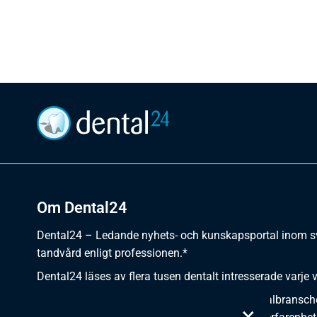
Om Dental24
Dental24 – Ledande nyhets- och kunskapsportal inom 
tandvård enligt professionen.*
Dental24 läses av flera tusen dentalt intresserade varje 
Dental24 erbjuder yrkesverksamma inom dentalbransch
×