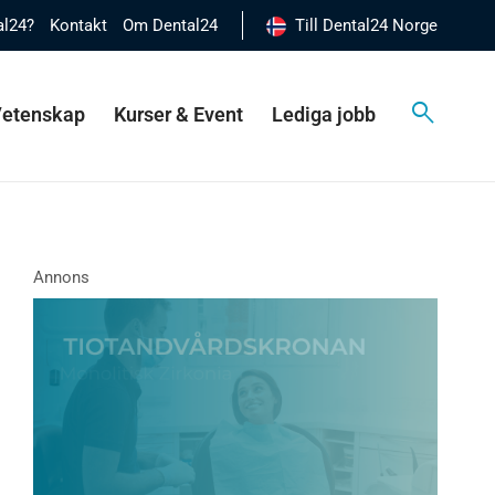
al24?
Kontakt
Om Dental24
Till Dental24 Norge
 Vetenskap
Kurser & Event
Lediga jobb