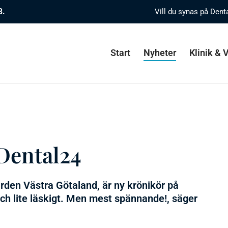
8.
Vill du synas på Dent
Start
Nyheter
Klinik &
 Dental24
rden Västra Götaland, är ny krönikör på
ch lite läskigt. Men mest spännande!, säger