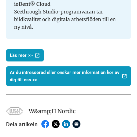
ioDent® Cloud
Seethrough Studio-programvaran tar
bildkvalitet och digitala arbetsflöden till en
ny nivå.
Läs mer >>
Är du intresserad eller önskar mer information hör av
dig till oss >>
W&amp;H Nordic
Dela artikeln