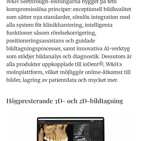
W&H Seethrough-lösningarna bygger på fem
kompromisslösa principer: exceptionell bildkvalitet
som sätter nya standarder, sömlös integration med
alla system för klinikhantering, intelligenta
funktioner såsom rörelsekorrigering,
positioneringsassistans och guidade
bildtagningsprocesser, samt innovativa AI-verktyg
som stödjer bildanalys och diagnostik. Dessutom är
alla produkter uppkopplade till ioDent®, W&H:s
molnplattform, vilket möjliggör online-åtkomst till
bilder, lagring av patientdata och mycket mer.
Högpresterande 3D- och 2D-bildtagning