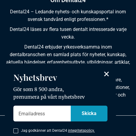
Om Dental24
Dental24 – Ledande nyhets- och kunskapsportal inom
svensk tandvård enligt professionen.*
Dental24 läses av flera tusen dentalt intresserade varje
vecka.
Dental24 erbjuder yrkesverksamma inom
dentalbranschen en samlad plats för nyheter, kunskap,
aktuella händelser, erfarenhetsutbyte, utbildningar, artiklar,
×
dokumentation och produktinformation.
Nyhetsbrev
Dental24 produceras i samverkan med tandläkare,
tandhygienister, tandsköterskor, tandtekniker, institutioner,
Gör som 8 500 andra,
kursgivare, föreningar, organisationer, leverantörer och
prenumera på vårt nyhetsbrev
andra medier.
Integritetspolicy
Jag godkänner att Dental24
integritetspolicy.
Copyright © 2026 Dental24. All rights reserved.