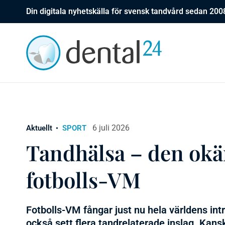
Din digitala nyhetskälla för svensk tandvård sedan 200
6 juli 2026
Aktuellt
SPORT
Tandhälsa – den okä
fotbolls-VM
Fotbolls-VM fångar just nu hela världens int
också sett flera tandrelaterade inslag. Kan