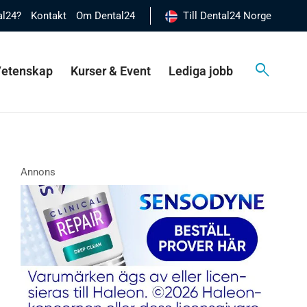
al24?
Kontakt
Om Dental24
Till Dental24 Norge
 Vetenskap
Kurser & Event
Lediga jobb