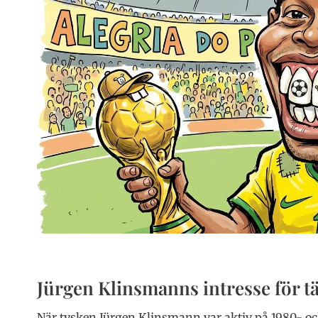
Jürgen Klinsmanns intresse för t
När tysken Jürgen Klinsmann var aktiv på 1980- och