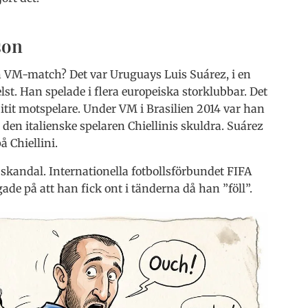
son
en VM-match? Det var Uruguays Luis Suárez, i en
st. Han spelade i flera europeiska storklubbar. Det
itit motspelare. Under VM i Brasilien 2014 var han
i den italienske spelaren Chiellinis skuldra. Suárez
å Chiellini.
r skandal. Internationella fotbollsförbundet FIFA
de på att han fick ont i tänderna då han ”föll”.