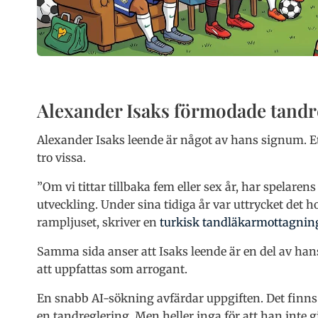
Alexander Isaks förmodade tandr
Alexander Isaks leende är något av hans signum. Et
tro vissa.
”Om vi tittar tillbaka fem eller sex år, har spelar
utveckling. Under sina tidiga år var uttrycket det h
rampljuset, skriver en
turkisk tandläkarmottagnin
Samma sida anser att Isaks leende är en del av han
att uppfattas som arrogant.
En snabb AI-sökning avfärdar uppgiften. Det finns
en tandreglering. Men heller inga för att han inte gj