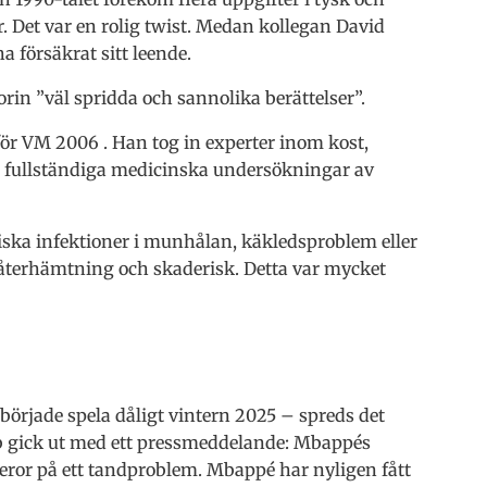
r. Det var en rolig twist. Medan kollegan David
försäkrat sitt leende.
rin ”väl spridda och sannolika berättelser”.
för VM 2006 . Han tog in experter inom kost,
ra fullständiga medicinska undersökningar av
ska infektioner i munhålan, käkledsproblem eller
, återhämtning och skaderisk. Detta var mycket
örjade spela dåligt vintern 2025 – spreds det
ab gick ut med ett pressmeddelande: Mbappés
beror på ett tandproblem. Mbappé har nyligen fått