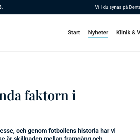
8.
Vill du synas på Dent
Start
Nyheter
Klinik &
nda faktorn i
resse, och genom fotbollens historia har vi
ske är skillnaden mellan framgång och