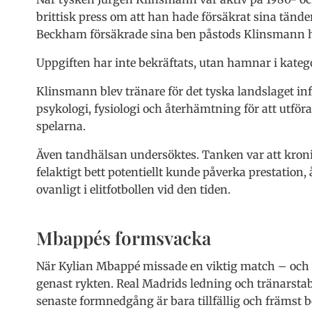
brittisk press om att han hade försäkrat sina tände
Beckham försäkrade sina ben påstods Klinsmann ha 
Uppgiften har inte bekräftats, utan hamnar i katego
Klinsmann blev tränare för det tyska landslaget in
psykologi, fysiologi och återhämtning för att utfö
spelarna.
Även tandhälsan undersöktes. Tanken var att kroni
felaktigt bett potentiellt kunde påverka prestation
ovanligt i elitfotbollen vid den tiden.
Mbappés formsvacka
När Kylian Mbappé missade en viktig match – och b
genast rykten. Real Madrids ledning och tränarst
senaste formnedgång är bara tillfällig och främst 