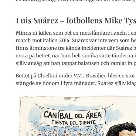
Luis Suárez – fotbollens Mike Ty
Minns ni killen som bet en motståndare i axeln i 
match mot Italien 2014. Suarez var inte vem som hel
finns åtminstone tre kända incidenter där Suárez b
extra på bettet, när han helt sonika satte tänderna 
själv ansåg att han tappat balansen och ramlat in p
Bettet på Chiellini under VM i Brasilien blev en sto
stängde av honom i fyra månader. Suárez själv klaga