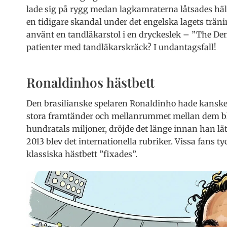
lade sig på rygg medan lagkamraterna låtsades hä
en tidigare skandal under det engelska lagets trän
använt en tandläkarstol i en dryckeslek – ”The De
patienter med tandläkarskräck? I undantagsfall!
Ronaldinhos hästbett
Den brasilianske spelaren Ronaldinho hade kanske
stora framtänder och mellanrummet mellan dem blev
hundratals miljoner, dröjde det länge innan han lät
2013 blev det internationella rubriker. Vissa fans t
klassiska hästbett ”fixades”.