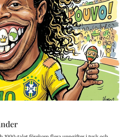
änder
 1990-talet förekom flera uppgifter i tysk och