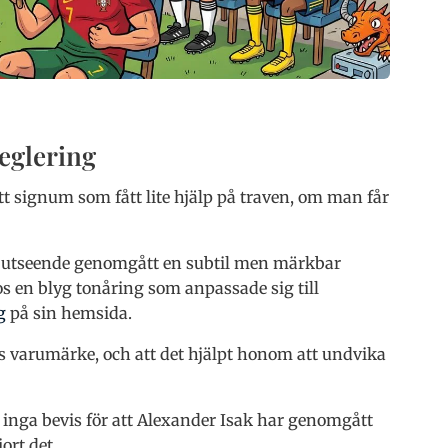
eglering
t signum som fått lite hjälp på traven, om man får
ens utseende genomgått en subtil men märkbar
os en blyg tonåring som anpassade sig till
g
på sin hemsida.
s varumärke, och att det hjälpt honom att undvika
 inga bevis för att Alexander Isak har genomgått
ort det.