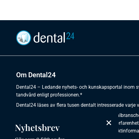
Om Dental24
Dental24 – Ledande nyhets- och kunskapsportal inom 
tandvård enligt professionen.*
Dental24 läses av flera tusen dentalt intresserade varje 
Dental24 erbjuder yrkesverksamma inom dentalbransch
×
plats för nyheter, kunskap, aktuella händelser, erfarenhet
Nyhetsbrev
utbildningar, artiklar, dokumentation och produktinforma