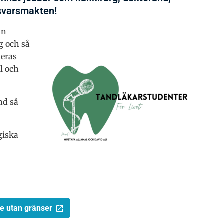
rsvarsmakten!
an
g och så
deras
l och
nd så
giska
re utan gränser