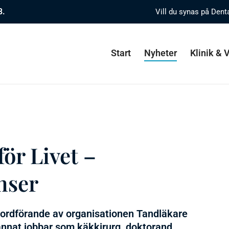
8.
Vill du synas på Dent
Start
Nyheter
Klinik &
ör Livet –
nser
h ordförande av organisationen Tandläkare
nnat jobbar som käkkirurg, doktorand,