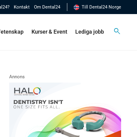
al24?
Kontakt
Om Dental24
Till Dental24 Norge
 Vetenskap
Kurser & Event
Lediga jobb