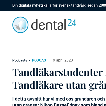
Din digitala nyhetskälla för svensk tandvård sedan 200
19 april 2023
Podcasts
PODCAST
Tandläkarstudenter f
Tandläkare utan grä
I detta avsnitt har vi med oss grundaren oc
utan gränser Nikoo Bazsefidpay som bland a