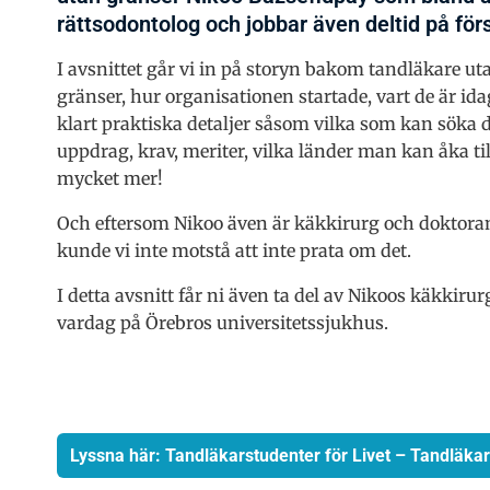
rättsodontolog och jobbar även deltid på fö
I avsnittet går vi in på storyn bakom tandläkare ut
gränser, hur organisationen startade, vart de är ida
klart praktiska detaljer såsom vilka som kan söka 
uppdrag, krav, meriter, vilka länder man kan åka til
mycket mer!
Och eftersom Nikoo även är käkkirurg och doktora
kunde vi inte motstå att inte prata om det.
I detta avsnitt får ni även ta del av Nikoos käkkirur
vardag på Örebros universitetssjukhus.
Lyssna här: Tandläkarstudenter för Livet – Tandläka