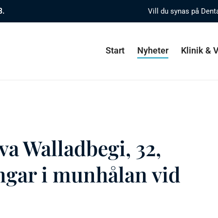
8.
Vill du synas på Dent
Start
Nyheter
Klinik &
a Walladbegi, 32,
ngar i munhålan vid