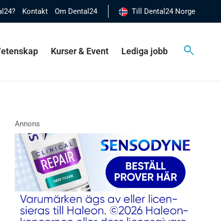
al24?
Kontakt
Om Dental24
Till Dental24 Norge
 Vetenskap
Kurser & Event
Lediga jobb