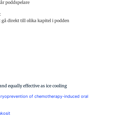
vår poddspelare
t
gå direkt till olika kapitel i podden
and equally effective as ice cooling
y cryoprevention of chemotherapy-induced oral
kosit