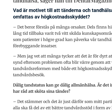
tandhälsa, säger han till DentalMagazin
Vad är motivet till att tänderna och tandhäls
omfattas av högkostnadsskyddet?
– Det beror förstås på många orsaker. Dels finns h
lång tid tillbaka varit två vitt skilda kunskapsområ
som patienter i högre grad kan påverka vår tandhä
förebyggande insatser.
– Men jag vet att många tycker att det är för dyrt at
synd eftersom problemen ofta blir värre genom att 
tandvårdsreformen med både ett högkostnadsskydd o
tandvårdsbesök.
Dålig tandstatus kan ge dålig allmänhälsa. Är det in
har råd att sköta sina tänder?
– Det stämmer och det är just därför som mitt parti,
alla ska få del av ett bättre tandvårdsstöd i form 