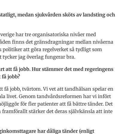
tatligt, medan sjukvården sköts av landsting och
 Sverige har tre organisatoriska nivåer med
åden finns det gränsdragningar mellan nivåerna
politiker att göra regelverket så tydligt som
t tycker jag överlag fungerar bra.
årt att få jobb. Hur stämmer det med regeringens
 få jobb?
t få jobb, tvärtom. Vi vet att tandhälsan spelar en
iala livet. Genom tandvårdsreformen har vi infört
iggör för fler patienter att få bättre tänder. Det
amförallt stärker det deras självkänsla att inte
inkomsttagare har dåliga tänder (enligt