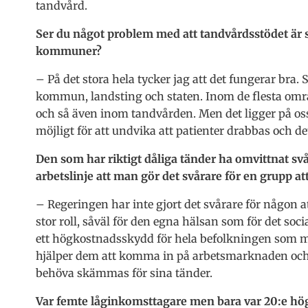
tandvård.
Ser du något problem med att tandvårdsstödet är s
kommuner?
– På det stora hela tycker jag att det fungerar bra.
kommun, landsting och staten. Inom de flesta omr
och så även inom tandvården. Men det ligger på oss 
möjligt för att undvika att patienter drabbas och de
Den som har riktigt dåliga tänder ha omvittnat sv
arbetslinje att man gör det svårare för en grupp att
– Regeringen har inte gjort det svårare för någon at
stor roll, såväl för den egna hälsan som för det soc
ett högkostnadsskydd för hela befolkningen som möjl
hjälper dem att komma in på arbetsmarknaden och fr
behöva skämmas för sina tänder.
Var femte låginkomsttagare men bara var 20:e hög