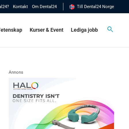
al24?
Kontakt
Om Dental24
Till Dental24 Norge
 Vetenskap
Kurser & Event
Lediga jobb