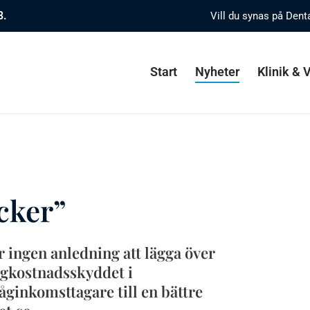
8.
Vill du synas på Dent
Start
Nyheter
Klinik &
cker”
 ingen anledning att lägga över
ögkostnadsskyddet i
ginkomsttagare till en bättre