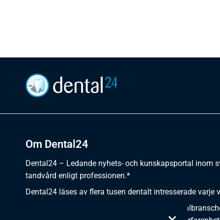
Om Dental24
Dental24 – Ledande nyhets- och kunskapsportal inom 
tandvård enligt professionen.*
Dental24 läses av flera tusen dentalt intresserade varje 
Dental24 erbjuder yrkesverksamma inom dentalbransch
×