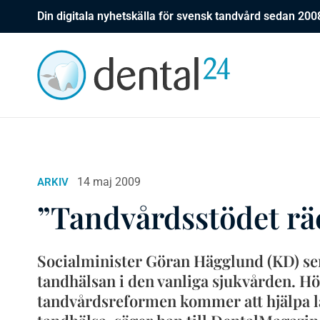
Din digitala nyhetskälla för svensk tandvård sedan 200
14 maj 2009
ARKIV
”Tandvårdsstödet rä
Socialminister Göran Hägglund (KD) ser
tandhälsan i den vanliga sjukvården. H
tandvårdsreformen kommer att hjälpa lå