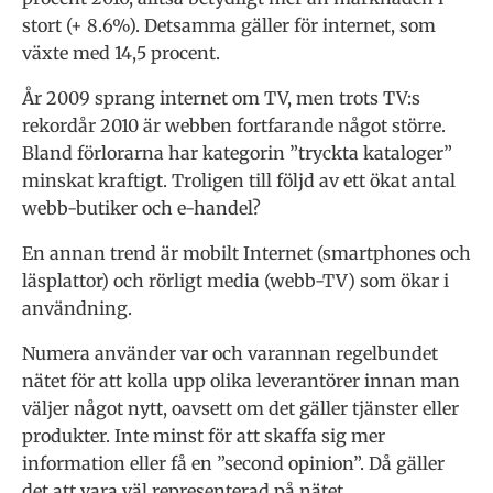
stort (+ 8.6%). Detsamma gäller för internet, som
växte med 14,5 procent.
År 2009 sprang internet om TV, men trots TV:s
rekordår 2010 är webben fortfarande något större.
Bland förlorarna har kategorin ”tryckta kataloger”
minskat kraftigt. Troligen till följd av ett ökat antal
webb-butiker och e-handel?
En annan trend är mobilt Internet (smartphones och
läsplattor) och rörligt media (webb-TV) som ökar i
användning.
Numera använder var och varannan regelbundet
nätet för att kolla upp olika leverantörer innan man
väljer något nytt, oavsett om det gäller tjänster eller
produkter. Inte minst för att skaffa sig mer
information eller få en ”second opinion”. Då gäller
det att vara väl representerad på nätet.