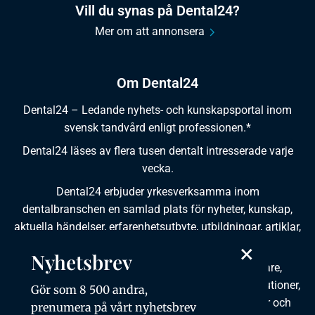
Vill du synas på Dental24?
Mer om att annonsera
Om Dental24
Dental24 – Ledande nyhets- och kunskapsportal inom
svensk tandvård enligt professionen.*
Dental24 läses av flera tusen dentalt intresserade varje
vecka.
Dental24 erbjuder yrkesverksamma inom
dentalbranschen en samlad plats för nyheter, kunskap,
aktuella händelser, erfarenhetsutbyte, utbildningar, artiklar,
dokumentation och produktinformation.
×
Nyhetsbrev
Dental24 produceras i samverkan med tandläkare,
tandhygienister, tandsköterskor, tandtekniker, institutioner,
Gör som 8 500 andra,
kursgivare, föreningar, organisationer, leverantörer och
prenumera på vårt nyhetsbrev