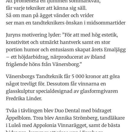
Att promenera en ljummen sommarkväll,
får varje tekniker att känna sig säll.
Så om man på ägget vänder och vrider
ser man en tandteknikers önskan i midsommartider
Juryns motivering lyder: ”För att med hög estetik,
kreativitet och utmärkt hantverk samt en stor
portion humor och entusiasm skapat årets Emaljägg
– ett höjdarbidrag, närproducerat av ibland
frigående höns från Vänersborg.”
Vänersborgs Tandteknik får 5 000 kronor att göra
något trevligt för. Dessutom får vinnarna en
glasskulptur specialdesignad av glasformgivaren
Fredrika Linder.
Tvåa i tävlingen blev Duo Dental med bidraget
Äppelblom. Trea blev Annika Strömberg, tandläkare
i Luleå med Appolonia Vinnarägget, samt de bästa