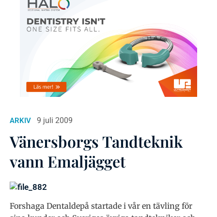
9 juli 2009
ARKIV
Vänersborgs Tandteknik
vann Emaljägget
Forshaga Dentaldepå startade i vår en tävling för