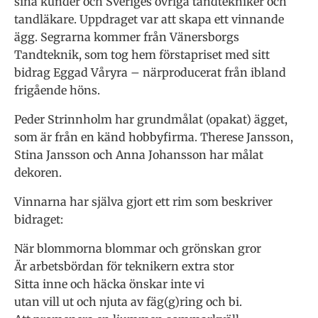
sina kunder och Sveriges övriga tandtekniker och
tandläkare. Uppdraget var att skapa ett vinnande
ägg. Segrarna kommer från Vänersborgs
Tandteknik, som tog hem förstapriset med sitt
bidrag Eggad Våryra – närproducerat från ibland
frigående höns.
Peder Strinnholm har grundmålat (opakat) ägget,
som är från en känd hobbyfirma. Therese Jansson,
Stina Jansson och Anna Johansson har målat
dekoren.
Vinnarna har själva gjort ett rim som beskriver
bidraget:
När blommorna blommar och grönskan gror
Är arbetsbördan för teknikern extra stor
Sitta inne och häcka önskar inte vi
utan vill ut och njuta av fäg(g)ring och bi.