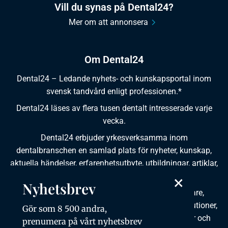
Vill du synas på Dental24?
Mer om att annonsera
Om Dental24
Dental24 – Ledande nyhets- och kunskapsportal inom
svensk tandvård enligt professionen.*
Dental24 läses av flera tusen dentalt intresserade varje
vecka.
Dental24 erbjuder yrkesverksamma inom
dentalbranschen en samlad plats för nyheter, kunskap,
aktuella händelser, erfarenhetsutbyte, utbildningar, artiklar,
×
dokumentation och produktinformation.
Nyhetsbrev
Dental24 produceras i samverkan med tandläkare,
tandhygienister, tandsköterskor, tandtekniker, institutioner,
Gör som 8 500 andra,
kursgivare, föreningar, organisationer, leverantörer och
prenumera på vårt nyhetsbrev