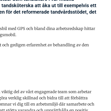
ndsköterska att åka ut till exempelvis ett
en för det reformerade tandvårdsstödet, det
tagsbil med GPS och bland dina arbetsredskap hittar
agsmobil.
et och gedigen erfarenhet av behandling av den
 viktig del av vårt engagerade team som arbetar
öra verklig skillnad och bidra till att förbättra
komnar vi dig till en arbetsmiljö där samarbete och
 att stötta varandra och upprätthålla en positiv