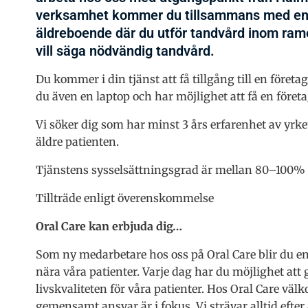
verksamhet kommer du tillsammans med en ta
äldreboende där du utför tandvård inom ram
vill säga nödvändig tandvård.
Du kommer i din tjänst att få tillgång till en före
du även en laptop och har möjlighet att få en föret
Vi söker dig som har minst 3 års erfarenhet av yrk
äldre patienten.
Tjänstens sysselsättningsgrad är mellan 80–100%
Tillträde enligt överenskommelse
Oral Care kan erbjuda dig…
Som ny medarbetare hos oss på Oral Care blir du en
nära våra patienter. Varje dag har du möjlighet att g
livskvaliteten för våra patienter. Hos Oral Care väl
gemensamt ansvar är i fokus. Vi strävar alltid efter