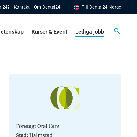
al24?
Kontakt
Om Dental24
Till Dental24 Norge
 Vetenskap
Kurser & Event
Lediga jobb
Företag:
Oral Care
Stad:
Halmstad