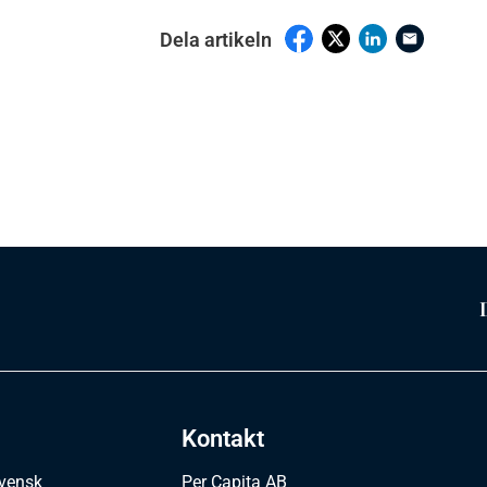
Dela artikeln
Kontakt
svensk
Per Capita AB