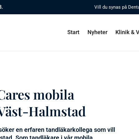
8.
Vill du synas på Dent
Start
Nyheter
Klinik &
 Cares mobila
 Väst-Halmstad
söker en erfaren tandläkarkollega som vill
tad. Som tandläkare i vår mobila