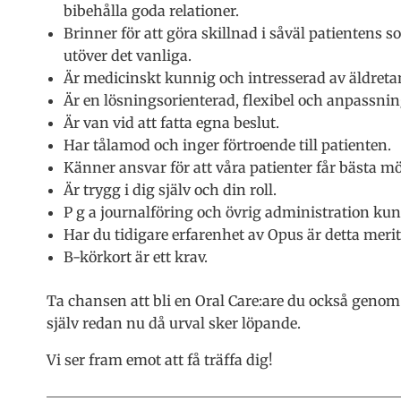
bibehålla goda relationer.
Brinner för att göra skillnad i såväl patientens
utöver det vanliga.
Är medicinskt kunnig och intresserad av äldret
Är en lösningsorienterad, flexibel och anpassni
Är van vid att fatta egna beslut.
Har tålamod och inger förtroende till patienten.
Känner ansvar för att våra patienter får bästa mö
Är trygg i dig själv och din roll.
P g a journalföring och övrig administration kunn
Har du tidigare erfarenhet av Opus är detta meri
B-körkort är ett krav.
Ta chansen att bli en Oral Care:are du också genom 
själv redan nu då urval sker löpande.
Vi ser fram emot att få träffa dig!