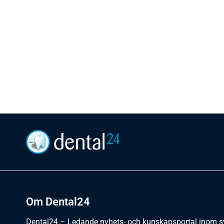
Om Dental24
Dental24 – Ledande nyhets- och kunskapsportal inom 