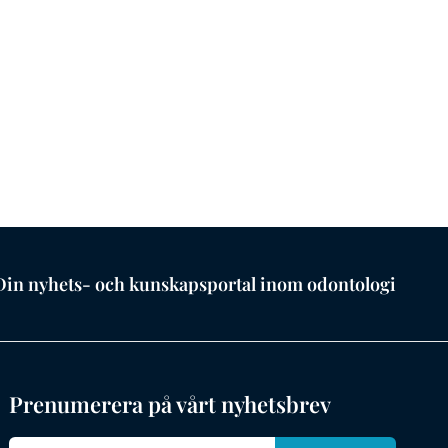
Din nyhets- och kunskapsportal inom odontologi
Prenumerera på vårt nyhetsbrev