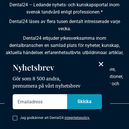
Dental24 – Ledande nyhets- och kunskapsportal inom
svensk tandvård enligt professionen.*
Dental24 läses av flera tusen dentalt intresserade varje
vecka.
Dental24 erbjuder yrkesverksamma inom
dentalbranschen en samlad plats för nyheter, kunskap,
aktuella händelser, erfarenhetsutbyte, utbildningar, artiklar,
dokumentation och produktinformation.
×
Nyhetsbrev
Dental24 produceras i samverkan med tandläkare,
tandhygienister, tandsköterskor, tandtekniker, institutioner,
Gör som 8 500 andra,
kursgivare, föreningar, organisationer, leverantörer och
prenumera på vårt nyhetsbrev
andra medier.
Integritetspolicy
Jag godkänner att Dental24
integritetspolicy.
Copyright © 2026 Dental24. All rights reserved.
Utvecklad av mkmedia