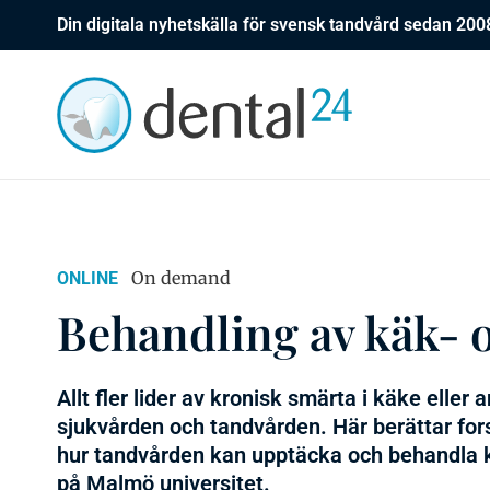
Din digitala nyhetskälla för svensk tandvård sedan 200
On demand
ONLINE
Behandling av käk- 
Allt fler lider av kronisk smärta i käke eller
sjukvården och tandvården. Här berättar fo
hur tandvården kan upptäcka och behandla k
på Malmö universitet.