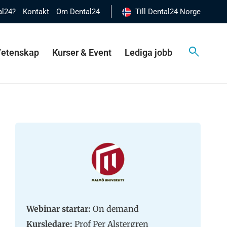
al24?
Kontakt
Om Dental24
Till Dental24 Norge
 Vetenskap
Kurser & Event
Lediga jobb
Webinar startar:
On demand
Kursledare:
Prof Per Alstergren