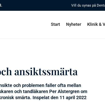
8.
Vill du synas på Dent
Start
Nyheter
Klinik &
och ansiktssmärta
 ansikte och problemen faller ofta mellan
rskaren och tandläkaren Per Alstergren om
ronisk smärta. Inspelat den 11 april 2022