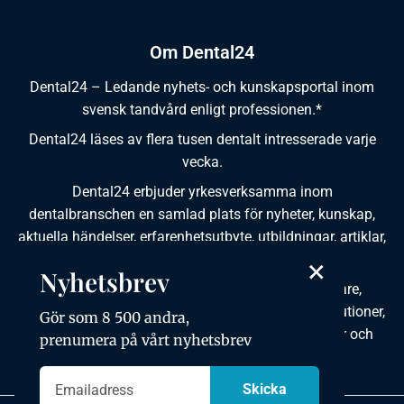
Om Dental24
Dental24 – Ledande nyhets- och kunskapsportal inom
svensk tandvård enligt professionen.*
Dental24 läses av flera tusen dentalt intresserade varje
vecka.
Dental24 erbjuder yrkesverksamma inom
dentalbranschen en samlad plats för nyheter, kunskap,
aktuella händelser, erfarenhetsutbyte, utbildningar, artiklar,
dokumentation och produktinformation.
×
Nyhetsbrev
Dental24 produceras i samverkan med tandläkare,
tandhygienister, tandsköterskor, tandtekniker, institutioner,
Gör som 8 500 andra,
kursgivare, föreningar, organisationer, leverantörer och
prenumera på vårt nyhetsbrev
andra medier.