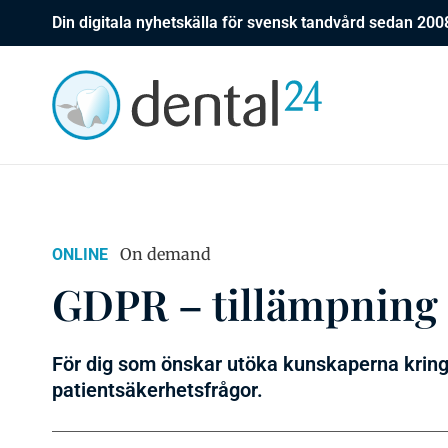
Din digitala nyhetskälla för svensk tandvård sedan 200
On demand
ONLINE
GDPR – tillämpning 
För dig som önskar utöka kunskaperna krin
patientsäkerhetsfrågor.