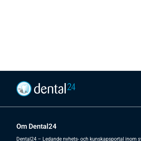
Om Dental24
Dental24 – Ledande nyhets- och kunskapsportal inom 