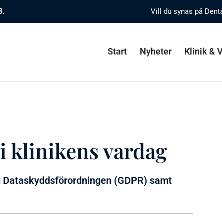
8.
Vill du synas på Dent
Start
Nyheter
Klinik &
i klinikens vardag
g Dataskyddsförordningen (GDPR) samt