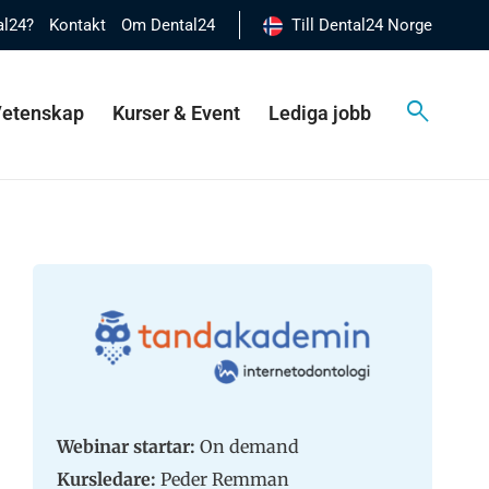
al24?
Kontakt
Om Dental24
Till Dental24 Norge
 Vetenskap
Kurser & Event
Lediga jobb
Webinar startar:
On demand
Kursledare:
Peder Remman