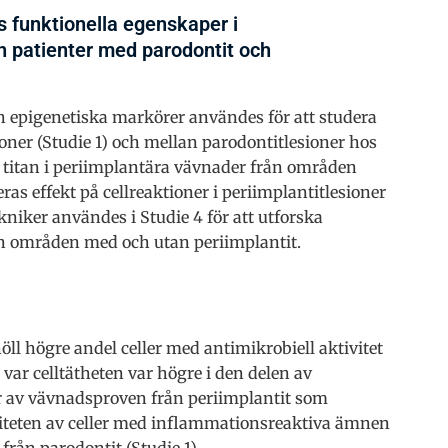
s funktionella egenskaper i
n patienter med parodontit och
 epigenetiska markörer användes för att studera
oner (Studie 1) och mellan parodontitlesioner hos
v titan i periimplantära vävnader från områden
as effekt på cellreaktioner i periimplantitlesioner
kniker användes i Studie 4 för att utforska
ån områden med och utan periimplantit.
öll högre andel celler med antimikrobiell aktivitet
var celltätheten var högre i den delen av
ar av vävnadsproven från periimplantit som
siteten av celler med inflammationsreaktiva ämnen
ån parodontit (Studie 1).