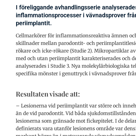
I föreliggande avhandlingsserie analyserade
inflammationsprocesser i vävnadsprover frå
periimplantit.
Cellmarkörer för inflammationsreaktiva ämnen och
skillnader mellan parodontit- och periimplantitlesi
rökare och icke-rökare (Studie 2). Mikropartiklar a
med och utan periimplantit karakteriserades och der
analyserades i Studie 3. Nya molekylärbiologiska te
specifika mönster i genuttryck i vävnadsprover fr
Resultaten visade att:
– Lesionerna vid periimplantit var större och inneh
än de vid parodontit. Vid båda sjukdomstillstånden 
lesionerna som gränsade mot fickepitelet. I de del
definierats vara utanför lesionens område var den
markant högre än i motsvarande vävnadsområden fr