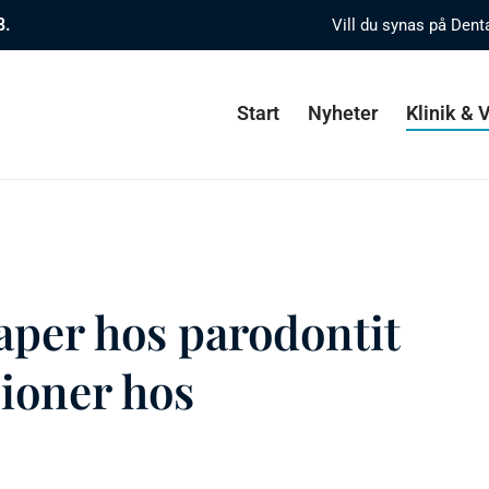
8.
Vill du synas på Dent
Start
Nyheter
Klinik &
aper hos parodontit
ioner hos