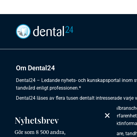
Om Dental24
Dental24 – Ledande nyhets- och kunskapsportal inom 
tandvård enligt professionen.*
Dental24 läses av flera tusen dentalt intresserade varje 
Dental24 erbjuder yrkesverksamma inom dentalbransch
×
plats för nyheter, kunskap, aktuella händelser, erfarenhet
Nyhetsbrev
utbildningar, artiklar, dokumentation och produktinforma
Gör som 8 500 andra,
Dental24 produceras i samverkan med tandläkare, tandhy