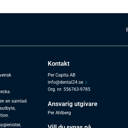
Kontakt
svensk
Per Capita AB
info@dental24.se
Org. nr: 556763-9785
vecka.
en en samlad
Ansvarig utgivare
sutbyte,
Per Ahlberg
tion.
gienister,
Vill du synas på