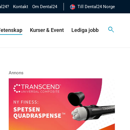
al24?
Kontakt
Om Dental24
Till Dental24 Norge
 Vetenskap
Kurser & Event
Lediga jobb