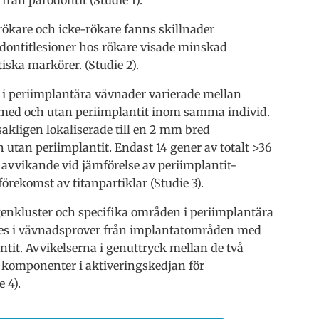
rökare och icke-rökare fanns skillnader
dontitlesioner hos rökare visade minskad
tiska markörer. (Studie 2).
 i periimplantära vävnader varierade mellan
med och utan periimplantit inom samma individ.
kligen lokaliserade till en 2 mm bred
utan periimplantit. Endast 14 gener av totalt >36
 avvikande vid jämförelse av periimplantit-
rekomst av titanpartiklar (Studie 3).
genkluster och specifika områden i periimplantära
des i vävnadsprover från implantatområden med
tit. Avvikelserna i genuttryck mellan de två
a komponenter i aktiveringskedjan för
 4).