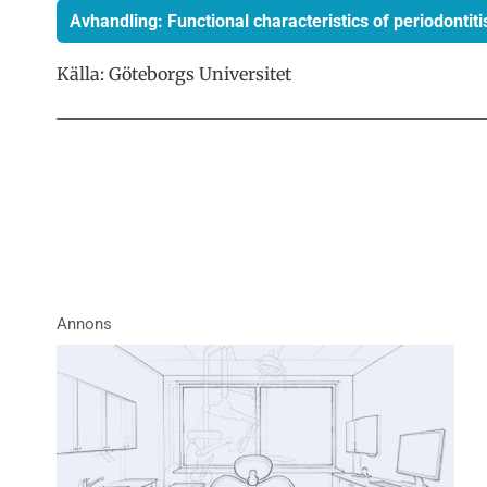
Avhandling: Functional characteristics of periodontiti
Källa: Göteborgs Universitet