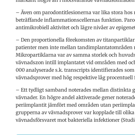
– Även om parodontitlesionerna var lika stora hos 
beträffande inflammationscellernas funktion. Paro
antimikrobiell aktivitet och lägre nivåer av epigene
– Den proportionella förekomsten av titanpartiklar
patienter men inte mellan tandimplantatområden 
Mikropartiklarna var av samma storlek och huvudsa
vävnadszon intill implantatet vid områden med och 
000 analyserade s.k. transcripts identifierades som
vävnadsprover med hög respektive låg procentuell fö
– Ett tydligt samband noterades mellan distinkta 
vävnader. En högre andel aktiverade gener notera
periimplantit jämfört med områden utan periimplan
grupperna av vävnadsprover var kopplade till olik
vävnadsförsvaret mot bakteriella infektioner (Studie