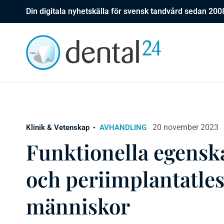
Din digitala nyhetskälla för svensk tandvård sedan 200
20 november 2023
Klinik & Vetenskap
AVHANDLING
Funktionella egensk
och periimplantatles
människor