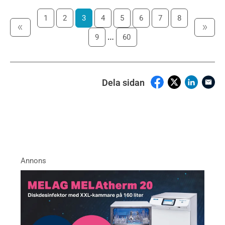
1
2
3
4
5
6
7
8
…
9
60
Dela sidan