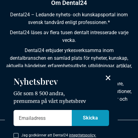
Om Dental24
Dental24 – Ledande nyhets- och kunskapsportal inom
svensk tandvård enligt professionen.*
Dental24 läses av flera tusen dentalt intresserade varje
vecka.
Dental24 erbjuder yrkesverksamma inom
dentalbranschen en samlad plats för nyheter, kunskap,
aktuella händelser, erfarenhetsutbyte, utbildningar, artiklar,
dokumentation och produktinformation.
×
Nyhetsbrev
Dental24 produceras i samverkan med tandläkare,
tandhygienister, tandsköterskor, tandtekniker, institutioner,
Gör som 8 500 andra,
kursgivare, föreningar, organisationer, leverantörer och
prenumera på vårt nyhetsbrev
andra medier.
Integritetspolicy
Jag godkänner att Dental24
integritetspolicy.
Copyright © 2026 Dental24. All rights reserved.