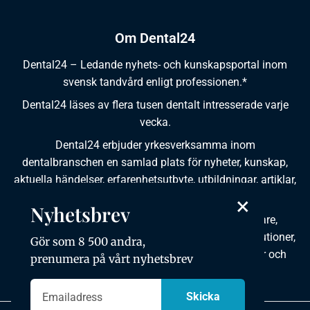
Om Dental24
Dental24 – Ledande nyhets- och kunskapsportal inom
svensk tandvård enligt professionen.*
Dental24 läses av flera tusen dentalt intresserade varje
vecka.
Dental24 erbjuder yrkesverksamma inom
dentalbranschen en samlad plats för nyheter, kunskap,
aktuella händelser, erfarenhetsutbyte, utbildningar, artiklar,
×
dokumentation och produktinformation.
Nyhetsbrev
Dental24 produceras i samverkan med tandläkare,
tandhygienister, tandsköterskor, tandtekniker, institutioner,
Gör som 8 500 andra,
kursgivare, föreningar, organisationer, leverantörer och
prenumera på vårt nyhetsbrev
andra medier.