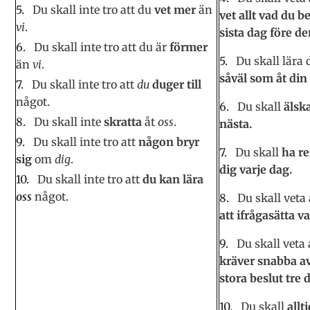
Du skall inte tro att du
vet mer
än
vet allt vad du b
vi
.
sista dag före d
Du skall inte tro att du är
förmer
Du skall lära 
än
vi
.
såväl som åt din
Du skall inte tro att
du
duger till
något.
Du skall
älsk
Du skall inte
skratta
åt
oss
.
nästa.
Du skall inte tro att
någon bryr
Du skall
ha r
sig
om
dig
.
dig varje dag.
Du skall inte tro att
du kan lära
oss
något.
Du skall veta
att ifrågasätta v
Du skall veta 
kräver snabba a
stora beslut tre 
Du skall
allt