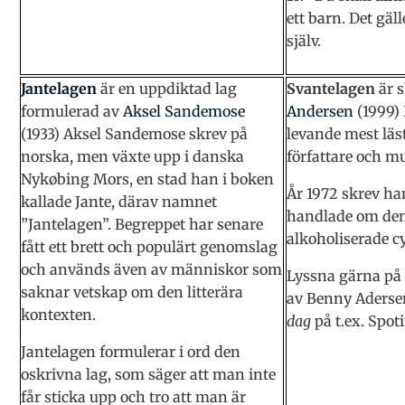
ett barn. Det gäl
själv.
Jantelagen
är en uppdiktad lag
Svantelagen
är 
formulerad av
Aksel Sandemose
Andersen
(1999)
(1933) Aksel Sandemose skrev på
levande mest läst
norska, men växte upp i danska
författare och mu
Nykøbing Mors, en stad han i boken
År 1972 skrev h
kallade Jante, därav namnet
handlade om den 
”Jantelagen”. Begreppet har senare
alkoholiserade c
fått ett brett och populärt genomslag
och används även av människor som
Lyssna gärna på
saknar vetskap om den litterära
av Benny Aderse
kontexten.
dag
på t.ex. Spoti
Jantelagen formulerar i ord den
oskrivna lag, som säger att man inte
får sticka upp och tro att man är