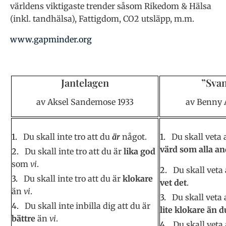
världens viktigaste trender såsom Rikedom & Hälsa
(inkl. tandhälsa), Fattigdom, CO2 utsläpp, m.m.
www.gapminder.org
Jantelagen
”Svan
av Aksel Sandemose 1933
av Benny 
Du skall inte tro att du
är
något.
Du skall veta 
värd som alla an
Du skall inte tro att du är
lika god
som
vi
.
Du skall veta
Du skall inte tro att du är
klokare
vet det
.
än
vi
.
Du skall veta 
Du skall inte inbilla dig att du är
lite klokare än d
bättre
än
vi
.
Du skall veta