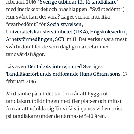
februari 2016
”Sverige utbildar för få tandläkare”
med insticksordet och brasklappen: ”Svårbedömt”).
Hur svårt kan det vara? Läget verkar inte lika
”svårbedömt” för
Socialstyrelsen
,
Universitetskanslersämbetet (UKÄ)
,
Högskoleverket
,
Arbetsförmedlingen
,
SCB
, m.fl. Det verkar vara mest
svårbedömt för de som dagligen arbetar med
tandvårdsfrågor.
Läs även
Dental24s intervju med Sveriges
Tandläkarförbunds ordförande Hans Göranssons
, 17
februari 2016.
Med tanke på att det tar flera år att bygga ut
tandläkarutbildningen med fler platser och minst
fem år att utbilda sig lär vi få vänja oss vid en brist
på tandläkare under de närmaste 5-10 åren.