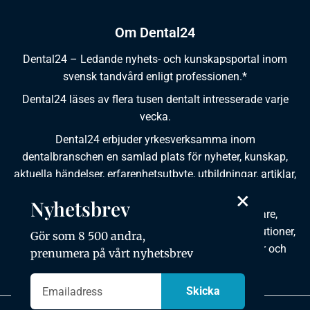
Om Dental24
Dental24 – Ledande nyhets- och kunskapsportal inom
svensk tandvård enligt professionen.*
Dental24 läses av flera tusen dentalt intresserade varje
vecka.
Dental24 erbjuder yrkesverksamma inom
dentalbranschen en samlad plats för nyheter, kunskap,
aktuella händelser, erfarenhetsutbyte, utbildningar, artiklar,
×
dokumentation och produktinformation.
Nyhetsbrev
Dental24 produceras i samverkan med tandläkare,
tandhygienister, tandsköterskor, tandtekniker, institutioner,
Gör som 8 500 andra,
kursgivare, föreningar, organisationer, leverantörer och
prenumera på vårt nyhetsbrev
andra medier.