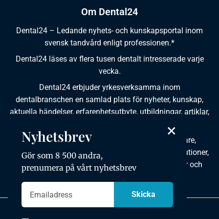
Om Dental24
Dental24 – Ledande nyhets- och kunskapsportal inom
svensk tandvård enligt professionen.*
Dental24 läses av flera tusen dentalt intresserade varje
vecka.
Dental24 erbjuder yrkesverksamma inom
dentalbranschen en samlad plats för nyheter, kunskap,
aktuella händelser, erfarenhetsutbyte, utbildningar, artiklar,
dokumentation och produktinformation.
×
Nyhetsbrev
Dental24 produceras i samverkan med tandläkare,
tandhygienister, tandsköterskor, tandtekniker, institutioner,
Gör som 8 500 andra,
kursgivare, föreningar, organisationer, leverantörer och
prenumera på vårt nyhetsbrev
andra medier.
Integritetspolicy