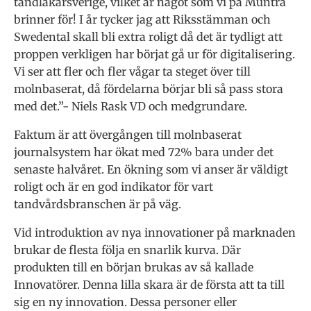
tandläkarsverige, vilket är något som vi på Muntra
brinner för! I år tycker jag att Riksstämman och
Swedental skall bli extra roligt då det är tydligt att
proppen verkligen har börjat gå ur för digitalisering.
Vi ser att fler och fler vågar ta steget över till
molnbaserat, då fördelarna börjar bli så pass stora
med det.”- Niels Rask VD och medgrundare.
Faktum är att övergången till molnbaserat
journalsystem har ökat med 72% bara under det
senaste halvåret. En ökning som vi anser är väldigt
roligt och är en god indikator för vart
tandvårdsbranschen är på väg.
Vid introduktion av nya innovationer på marknaden
brukar de flesta följa en snarlik kurva. Där
produkten till en början brukas av så kallade
Innovatörer. Denna lilla skara är de första att ta till
sig en ny innovation. Dessa personer eller