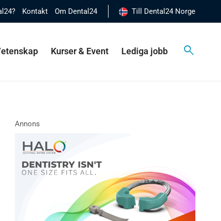
al24?
Kontakt
Om Dental24
Till Dental24 Norge
 Vetenskap
Kurser & Event
Lediga jobb