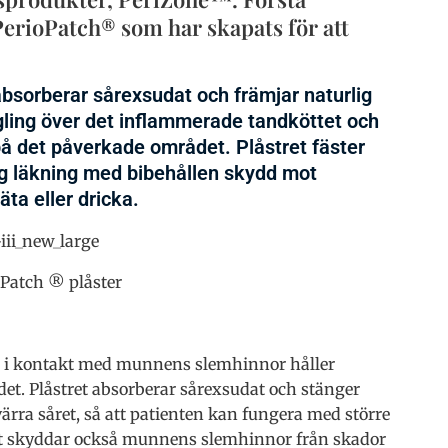
 PerioPatch® som har skapats för att
bsorberar sårexsudat och främjar naturlig
gling över det inflammerade tandköttet och
å det påverkade området. Plåstret fäster
lig läkning med bibehållen skydd mot
äta eller dricka.
Patch ® plåster
s i kontakt med munnens slemhinnor håller
det. Plåstret absorberar sårexsudat och stänger
ärra såret, så att patienten kan fungera med större
ret skyddar också munnens slemhinnor från skador