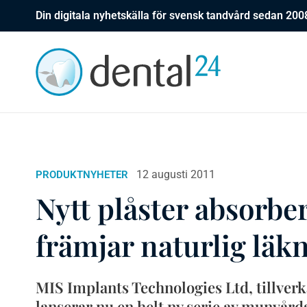
Din digitala nyhetskälla för svensk tandvård sedan 200
12 augusti 2011
PRODUKTNYHETER
Nytt plåster absorbe
främjar naturlig läk
MIS Implants Technologies Ltd, tillverk
lanserar nu en helt ny serie av munvår