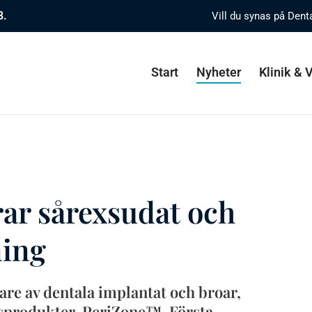
8.
Vill du synas på Dent
Start
Nyheter
Klinik &
rar sårexsudat och
ning
are av dentala implantat och broar,
dsprodukter, PeriZone™. Första