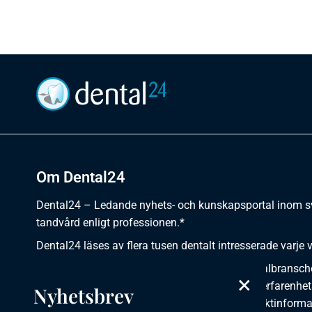
Om Dental24
Dental24 – Ledande nyhets- och kunskapsportal inom 
tandvård enligt professionen.*
Dental24 läses av flera tusen dentalt intresserade varje 
Dental24 erbjuder yrkesverksamma inom dentalbransch
×
plats för nyheter, kunskap, aktuella händelser, erfarenhet
Nyhetsbrev
utbildningar, artiklar, dokumentation och produktinforma