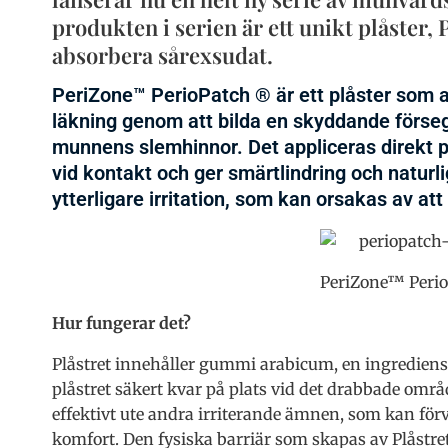
produkten i serien är ett unikt plåster,
absorbera sårexsudat.
PeriZone™ PerioPatch ® är ett plåster som a
läkning genom att bilda en skyddande förse
munnens slemhinnor. Det appliceras direkt p
vid kontakt och ger smärtlindring och natur
ytterligare irritation, som kan orsakas av att 
PeriZone™ Perio
Hur fungerar det?
Plåstret innehåller gummi arabicum, en ingredien
plåstret säkert kvar på plats vid det drabbade områ
effektivt ute andra irriterande ämnen, som kan förv
komfort. Den fysiska barriär som skapas av Plåst