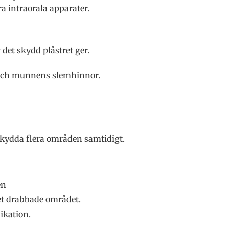
a intraorala apparater.
det skydd plåstret ger.
tt och munnens slemhinnor.
t skydda flera områden samtidigt.
en
det drabbade området.
ikation.