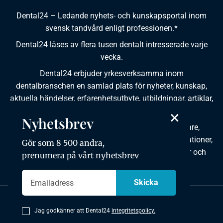
Dental24 – Ledande nyhets- och kunskapsportal inom
svensk tandvård enligt professionen.*
Dental24 läses av flera tusen dentalt intresserade varje
vecka.
Dental24 erbjuder yrkesverksamma inom
dentalbranschen en samlad plats för nyheter, kunskap,
aktuella händelser, erfarenhetsutbyte, utbildningar, artiklar,
×
dokumentation och produktinformation.
Nyhetsbrev
Dental24 produceras i samverkan med tandläkare,
tandhygienister, tandsköterskor, tandtekniker, institutioner,
Gör som 8 500 andra,
kursgivare, föreningar, organisationer, leverantörer och
prenumera på vårt nyhetsbrev
andra medier.
Integritetspolicy
Jag godkänner att Dental24
integritetspolicy.
Copyright © 2026 Dental24. All rights reserved.