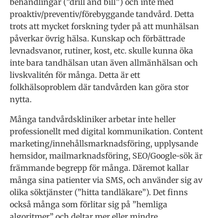
behandlingar (”drill and bill”) och inte med
proaktiv/preventiv/förebyggande tandvård. Detta
trots att mycket forskning tyder på att munhälsan
påverkar övrig hälsa. Kunskap och förbättrade
levnadsvanor, rutiner, kost, etc. skulle kunna öka
inte bara tandhälsan utan även allmänhälsan och
livskvalitén för många. Detta är ett
folkhälsoproblem där tandvården kan göra stor
nytta.
Många tandvårdskliniker arbetar inte heller
professionellt med digital kommunikation. Content
marketing/innehållsmarknadsföring, upplysande
hemsidor, mailmarknadsföring, SEO/Google-sök är
främmande begrepp för många. Däremot kallar
många sina patienter via SMS, och använder sig av
olika söktjänster (”hitta tandläkare”). Det finns
också många som förlitar sig på ”hemliga
algoritmer” och deltar mer eller mindre