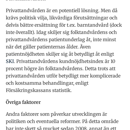
Privattandvården är en potentiell lösning. Men då
krävs politisk vilja, likvärdiga förutsättningar och
delvis bättre ersättning för t.ex. barntandvård (dock
inte överallt). Idag skiljer sig folktandvårdens och
privattandvårdens patientunderlag åt, inte minst
när det gäller patienternas ålder. Även
patientnöjdheten skiljer sig åt betydligt åt enligt
SKI
. Privattandvårdens kundnöjdhetsindex är 10
procent högre än folktandvårdens. Detta trots att
privattandvården utför betydligt mer komplicerade
och kostsamma behandlingar, enligt
Försäkringskassans statistik.
Övriga faktorer
Andra faktorer som påverkar utvecklingen är
politiken och eventuella reformer. På detta område
har inte skett så mycket sedan 2008, annat än ett