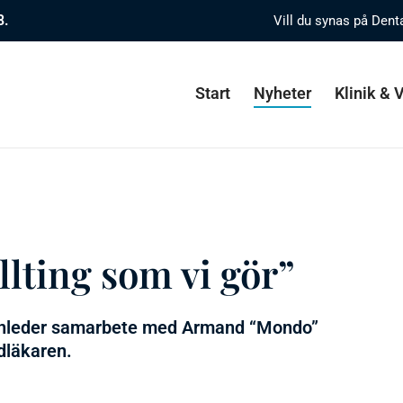
8.
Vill du synas på Dent
Start
Nyheter
Klinik &
allting som vi gör”
inleder samarbete med Armand “Mondo”
ndläkaren.