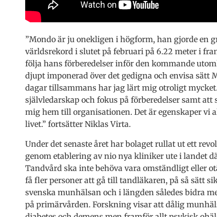
”Mondo är ju onekligen i högform, han gjorde en 
världsrekord i slutet på februari på 6.22 meter i fr
följa hans förberedelser inför den kommande utom
djupt imponerad över det gedigna och envisa sätt 
dagar tillsammans har jag lärt mig otroligt mycket.
självledarskap och fokus på förberedelser samt att
mig hem till organisationen. Det är egenskaper vi al
livet.” fortsätter Niklas Virta.
Under det senaste året har bolaget rullat ut ett re
genom etablering av nio nya kliniker ute i landet d
Tandvård ska inte behöva vara omständligt eller ot
få fler personer att gå till tandläkaren, på så sätt 
svenska munhälsan och i längden således bidra m
på primärvården. Forskning visar att dålig munhälsa
diabetes och demens men framför allt psykisk ohäls