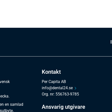
Kontakt
svensk
Per Capita AB
info@dental24.se
Org. nr: 556763-9785
vecka.
en en samlad
Ansvarig utgivare
sutbyte,