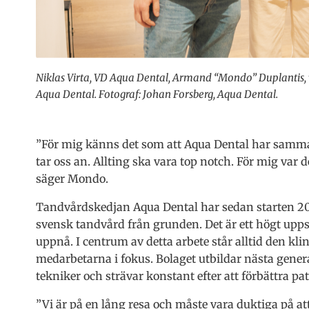
Niklas Virta, VD Aqua Dental, Armand “Mondo” Duplantis, 
Aqua Dental. Fotograf: Johan Forsberg, Aqua Dental.
”För mig känns det som att Aqua Dental har samma m
tar oss an. Allting ska vara top notch. För mig var 
säger Mondo.
Tandvårdskedjan Aqua Dental har sedan starten 201
svensk tandvård från grunden. Det är ett högt uppsa
uppnå. I centrum av detta arbete står alltid den k
medarbetarna i fokus. Bolaget utbildar nästa generat
tekniker och strävar konstant efter att förbättra pa
”Vi är på en lång resa och måste vara duktiga på att