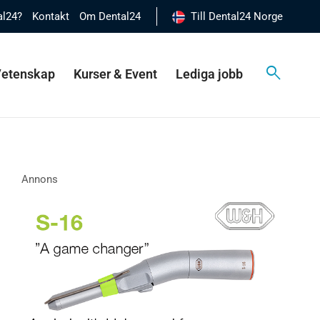
al24?
Kontakt
Om Dental24
Till Dental24 Norge
 Vetenskap
Kurser & Event
Lediga jobb