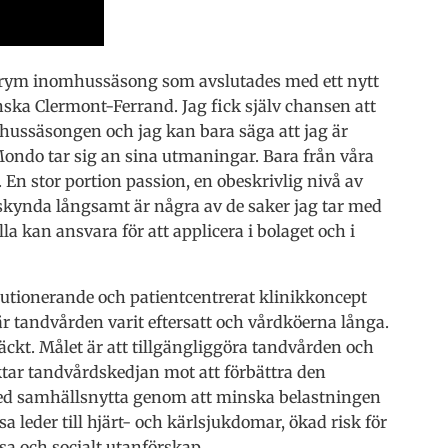
grym inomhussäsong som avslutades med ett nytt
anska Clermont-Ferrand. Jag fick själv chansen att
hussäsongen och jag kan bara säga att jag är
Mondo tar sig an sina utmaningar. Bara från våra
 En stor portion passion, en obeskrivlig nivå av
 skynda långsamt är några av de saker jag tar med
la kan ansvara för att applicera i bolaget och i
volutionerande och patientcentrerat klinikkoncept
är tandvården varit eftersatt och vårdköerna långa.
äckt. Målet är att tillgängliggöra tandvården och
siktar tandvårdskedjan mot att förbättra den
ed samhällsnytta genom att minska belastningen
 leder till hjärt- och kärlsjukdomar, ökad risk för
a och socialt utanförskap.