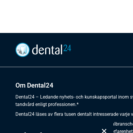
Om Dental24
Dental24 – Ledande nyhets- och kunskapsportal inom 
tandvård enligt professionen.*
Dental24 läses av flera tusen dentalt intresserade varje 
Dental24 erbjuder yrkesverksamma inom dentalbransch
×
plats för nyheter, kunskap, aktuella händelser, erfarenhet