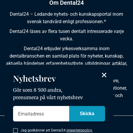
Om Dental24
Dental24 – Ledande nyhets- och kunskapsportal inom
svensk tandvård enligt professionen.*
Dental24 läses av flera tusen dentalt intresserade varje
vecka.
Dental24 erbjuder yrkesverksamma inom
dentalbranschen en samlad plats för nyheter, kunskap,
aktuella händelser, erfarenhetsutbyte, utbildningar, artiklar,
×
dokumentation och produktinformation.
Nyhetsbrev
Dental24 produceras i samverkan med tandläkare,
tandhygienister, tandsköterskor, tandtekniker, institutioner,
Gör som 8 500 andra,
kursgivare, föreningar, organisationer, leverantörer och
prenumera på vårt nyhetsbrev
andra medier.
Integritetspolicy
Jag godkänner att Dental24
integritetspolicy.
Copyright © 2026 Dental24. All rights reserved.