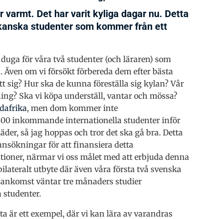
r varmt. Det har varit kyliga dagar nu. Detta
ikanska studenter som kommer från ett
 duga för våra två studenter (och läraren) som
ka. Även om vi försökt förbereda dem efter bästa
t sig? Hur ska de kunna föreställa sig kylan? Vår
ning? Ska vi köpa underställ, vantar och mössa?
dafrika
, men dom kommer inte
400 inkommande internationella studenter inför
äder, så jag hoppas och tror det ska gå bra. Detta
ansökningar för att finansiera detta
tioner, närmar vi oss målet med att erbjuda denna
bilateralt utbyte där även våra första två svenska
er ankomst väntar tre månaders studier
 studenter.
tta är ett exempel, där vi kan lära av varandras