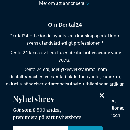
Mer om att annonsera
Om Dental24
Dental24 – Ledande nyhets- och kunskapsportal inom
svensk tandvård enligt professionen.*
Dental24 läses av flera tusen dentalt intresserade varje
vecka.
Dental24 erbjuder yrkesverksamma inom
dentalbranschen en samlad plats för nyheter, kunskap,
aktuella händelser, erfarenhetsutbyte, utbildningar, artiklar,
dokumentation och produktinformation.
×
Nyhetsbrev
Dental24 produceras i samverkan med tandläkare,
tandhygienister, tandsköterskor, tandtekniker, institutioner,
Gör som 8 500 andra,
kursgivare, föreningar, organisationer, leverantörer och
prenumera på vårt nyhetsbrev
andra medier.