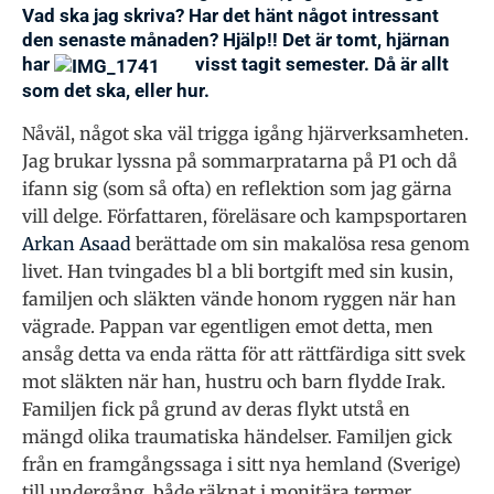
Vad ska jag skriva? Har det hänt något intressant
den senaste månaden? Hjälp!! Det är tomt, hjärnan
har
visst tagit semester. Då är allt
som det ska, eller hur.
Nåväl, något ska väl trigga igång hjärverksamheten.
Jag brukar lyssna på sommarpratarna på P1 och då
ifann sig (som så ofta) en reflektion som jag gärna
vill delge. Författaren, föreläsare och kampsportaren
Arkan Asaad
berättade om sin makalösa resa genom
livet. Han tvingades bl a bli bortgift med sin kusin,
familjen och släkten vände honom ryggen när han
vägrade. Pappan var egentligen emot detta, men
ansåg detta va enda rätta för att rättfärdiga sitt svek
mot släkten när han, hustru och barn flydde Irak.
Familjen fick på grund av deras flykt utstå en
mängd olika traumatiska händelser. Familjen gick
från en framgångssaga i sitt nya hemland (Sverige)
till undergång, både räknat i monitära termer,