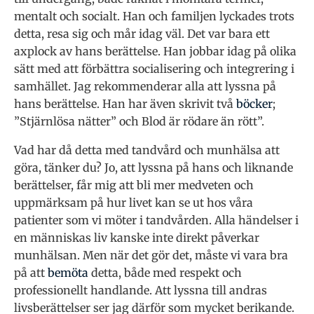
mentalt och socialt. Han och familjen lyckades trots
detta, resa sig och mår idag väl. Det var bara ett
axplock av hans berättelse. Han jobbar idag på olika
sätt med att förbättra socialisering och integrering i
samhället. Jag rekommenderar alla att lyssna på
hans berättelse. Han har även skrivit två
böcker
;
”Stjärnlösa nätter” och Blod är rödare än rött”.
Vad har då detta med tandvård och munhälsa att
göra, tänker du? Jo, att lyssna på hans och liknande
berättelser, får mig att bli mer medveten och
uppmärksam på hur livet kan se ut hos våra
patienter som vi möter i tandvården. Alla händelser i
en människas liv kanske inte direkt påverkar
munhälsan. Men när det gör det, måste vi vara bra
på att
bemöta
detta, både med respekt och
professionellt handlande. Att lyssna till andras
livsberättelser ser jag därför som mycket berikande.