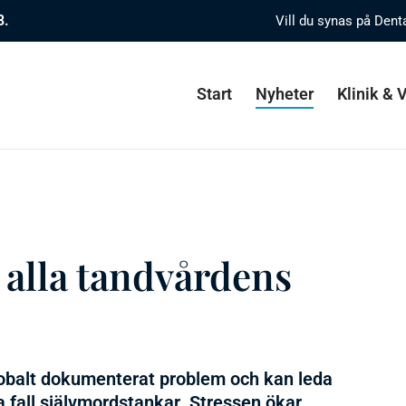
8.
Vill du synas på Dent
Start
Nyheter
Klinik &
r alla tandvårdens
lobalt dokumenterat problem och kan leda
sa fall självmordstankar. Stressen ökar