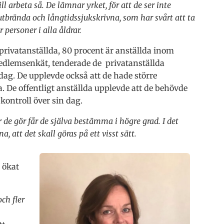
 arbeta så. De lämnar yrket, för att de ser inte
tbrända och långtidssjukskrivna, som har svårt att ta
 personer i alla åldrar.
rivatanställda, 80 procent är anställda inom
 medlemsenkät, tenderade de privatanställda
ag. De upplevde också att de hade större
a. De offentligt anställda upplevde att de behövde
ontroll över sin dag.
 de gör får de själva bestämma i högre grad. I det
, att det skall göras på ett visst sätt.
 ökat
och fler