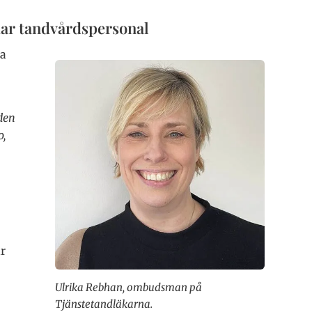
ar tandvårdspersonal
a
den
o,
r
Ulrika Rebhan, ombudsman på
Tjänstetandläkarna.