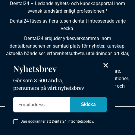
Dental24 – Ledande nyhets- och kunskapsportal inom
svensk tandvård enligt professionen.*
Dental24 läses av flera tusen dentalt intresserade varje
vecka.
Dental24 erbjuder yrkesverksamma inom
dentalbranschen en samlad plats för nyheter, kunskap,
aktuella händelser, erfarenhetsutbyte, utbildningar, artiklar,
×
dokumentation och produktinformation.
Nyhetsbrev
Dental24 produceras i samverkan med tandläkare,
tandhygienister, tandsköterskor, tandtekniker, institutioner,
Gör som 8 500 andra,
kursgivare, föreningar, organisationer, leverantörer och
prenumera på vårt nyhetsbrev
andra medier.
Integritetspolicy
Jag godkänner att Dental24
integritetspolicy.
Copyright © 2026 Dental24. All rights reserved.
Utvecklad av mkmedia