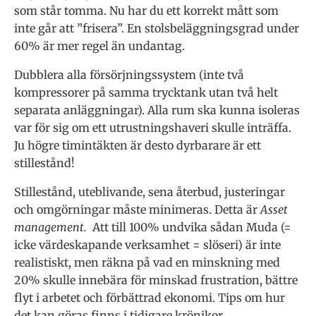
som står tomma. Nu har du ett korrekt mått som
inte går att ”frisera”. En stolsbeläggningsgrad under
60% är mer regel än undantag.
Dubblera alla försörjningssystem (inte två
kompressorer på samma trycktank utan två helt
separata anläggningar). Alla rum ska kunna isoleras
var för sig om ett utrustningshaveri skulle inträffa.
Ju högre timintäkten är desto dyrbarare är ett
stillestånd!
Stillestånd, uteblivande, sena återbud, justeringar
och omgörningar måste minimeras. Detta är
Asset
management.
Att till 100% undvika sådan Muda (=
icke värdeskapande verksamhet = slöseri) är inte
realistiskt, men räkna på vad en minskning med
20% skulle innebära för minskad frustration, bättre
flyt i arbetet och förbättrad ekonomi. Tips om hur
det kan göras finns i tidigare krönikor.