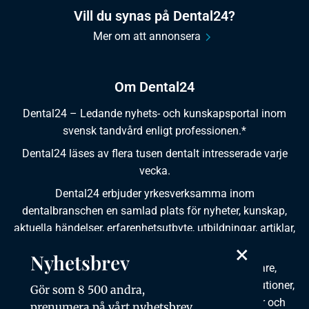
Vill du synas på Dental24?
Mer om att annonsera
Om Dental24
Dental24 – Ledande nyhets- och kunskapsportal inom
svensk tandvård enligt professionen.*
Dental24 läses av flera tusen dentalt intresserade varje
vecka.
Dental24 erbjuder yrkesverksamma inom
dentalbranschen en samlad plats för nyheter, kunskap,
aktuella händelser, erfarenhetsutbyte, utbildningar, artiklar,
dokumentation och produktinformation.
×
Nyhetsbrev
Dental24 produceras i samverkan med tandläkare,
tandhygienister, tandsköterskor, tandtekniker, institutioner,
Gör som 8 500 andra,
kursgivare, föreningar, organisationer, leverantörer och
prenumera på vårt nyhetsbrev