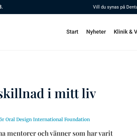
8.
Vill du synas på Dent
Start
Nyheter
Klinik &
killnad i mitt liv
ör Oral Design International Foundation
 mina mentorer och vänner som har varit