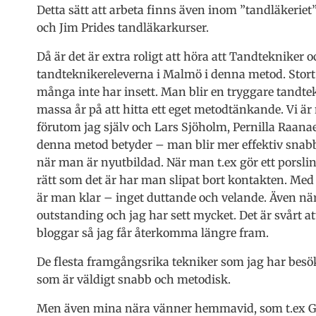
Detta sätt att arbeta finns även inom ”tandläkerie
och Jim Prides tandläkarkurser.
Då är det är extra roligt att höra att Tandtekniker 
tandteknikereleverna i Malmö i denna metod. Stort G
många inte har insett. Man blir en tryggare tandte
massa år på att hitta ett eget metodtänkande. Vi 
förutom jag själv och Lars Sjöholm, Pernilla Raana
denna metod betyder – man blir mer effektiv snabba
när man är nyutbildad. När man t.ex gör ett porslins
rätt som det är har man slipat bort kontakten. Med
är man klar – inget duttande och velande. Även när
outstanding och jag har sett mycket. Det är svårt att
bloggar så jag får återkomma längre fram.
De flesta framgångsrika tekniker som jag har besök
som är väldigt snabb och metodisk.
Men även mina nära vänner hemmavid, som t.ex Gor