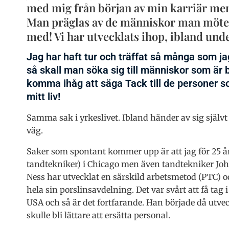
med mig från början av min karriär men 
Man präglas av de människor man möter
med! Vi har utvecklats ihop, ibland unde
Jag har haft tur och träffat så många som jag
så skall man söka sig till människor som är 
komma ihåg att säga Tack till de personer som
mitt liv!
Samma sak i yrkeslivet. Ibland händer av sig själv
väg.
Saker som spontant kommer upp är att jag för 25 år 
tandtekniker) i Chicago men även tandtekniker Joh
Ness har utvecklat en särskild arbetsmetod (PTC) o
hela sin porslinsavdelning. Det var svårt att få tag 
USA och så är det fortfarande. Han började då utveck
skulle bli lättare att ersätta personal.