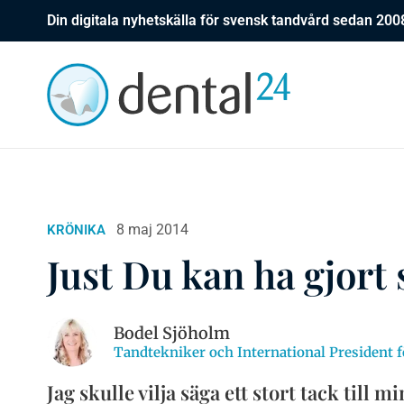
Din digitala nyhetskälla för svensk tandvård sedan 200
8 maj 2014
KRÖNIKA
Just Du kan ha gjort s
Bodel Sjöholm
Tandtekniker och International President f
Jag skulle vilja säga ett stort tack till