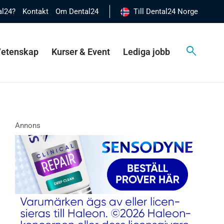
al24?
Kontakt
Om Dental24
Till Dental24 Norge
 Vetenskap
Kurser & Event
Lediga jobb