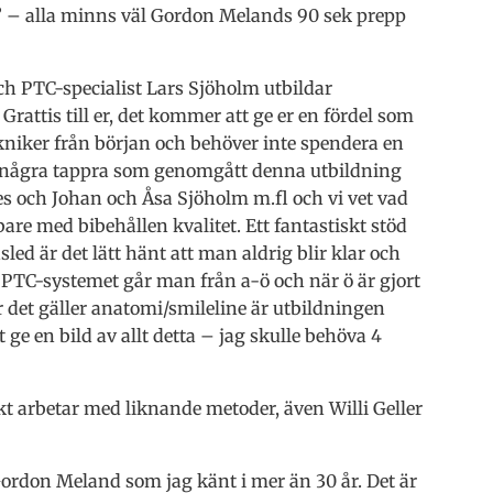
t” – alla minns väl Gordon Melands 90 sek prepp
och PTC-specialist Lars Sjöholm utbildar
rattis till er, det kommer att ge er en fördel som
kniker från början och behöver inte spendera en
är några tappra som genomgått denna utbildning
es och Johan och Åsa Sjöholm m.fl och vi vet vad
re med bibehållen kvalitet. Ett fantastiskt stöd
led är det lätt hänt att man aldrig blir klar och
 PTC-systemet går man från a-ö och när ö är gjort
 det gäller anatomi/smileline är utbildningen
 ge en bild av allt detta – jag skulle behöva 4
t arbetar med liknande metoder, även Willi Geller
don Meland som jag känt i mer än 30 år. Det är