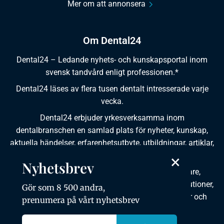
Mer om att annonsera
Om Dental24
Dental24 – Ledande nyhets- och kunskapsportal inom
svensk tandvård enligt professionen.*
Dental24 läses av flera tusen dentalt intresserade varje
vecka.
Dental24 erbjuder yrkesverksamma inom
dentalbranschen en samlad plats för nyheter, kunskap,
aktuella händelser, erfarenhetsutbyte, utbildningar, artiklar,
×
dokumentation och produktinformation.
Nyhetsbrev
Dental24 produceras i samverkan med tandläkare,
tandhygienister, tandsköterskor, tandtekniker, institutioner,
Gör som 8 500 andra,
kursgivare, föreningar, organisationer, leverantörer och
prenumera på vårt nyhetsbrev
andra medier.