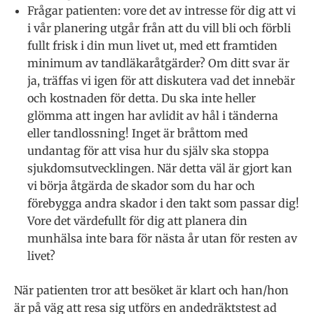
Frågar patienten: vore det av intresse för dig att vi
i vår planering utgår från att du vill bli och förbli
fullt frisk i din mun livet ut, med ett framtiden
minimum av tandläkaråtgärder? Om ditt svar är
ja, träffas vi igen för att diskutera vad det innebär
och kostnaden för detta. Du ska inte heller
glömma att ingen har avlidit av hål i tänderna
eller tandlossning! Inget är bråttom med
undantag för att visa hur du själv ska stoppa
sjukdomsutvecklingen. När detta väl är gjort kan
vi börja åtgärda de skador som du har och
förebygga andra skador i den takt som passar dig!
Vore det värdefullt för dig att planera din
munhälsa inte bara för nästa år utan för resten av
livet?
När patienten tror att besöket är klart och han/hon
är på väg att resa sig utförs en andedräktstest ad