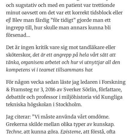
och sugstativ och med en patient var trettionde
minut oavsett om det var ett korrekt tidsblock eller
ej! Blev man färdig ”för tidigt” gjorde man ett
ingrepp till, hur skulle man annars kunna bli
försenad…
Det är ingen kritik vare sig mot tandläkare eller
sköterskor,
det är ett angrepp på hela vårt sätt att
tänka, organisera arbetet och hur vi utnyttjar all den
kompetens vi i teamet tillsammans har.
För någon vecka sedan läste jag ledaren i Forskning
& Framsteg nr 3, 2016 av Sverker Sörlin, författare,
debattör och professor i miljöhistoria vid Kungliga
tekniska högskolan i Stockholm.
Jag citerar: ”Vi måste använda vårt omdöme.
Grekerna skilde mellan olika typer av kunskap.
Techne,
att kunna göra.
Episteme
, att förstå, ofta