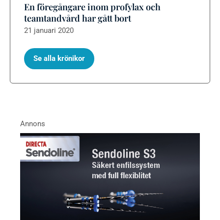
En föregångare inom profylax och
teamtandvård har gått bort
21 januari 2020
Se alla krönikor