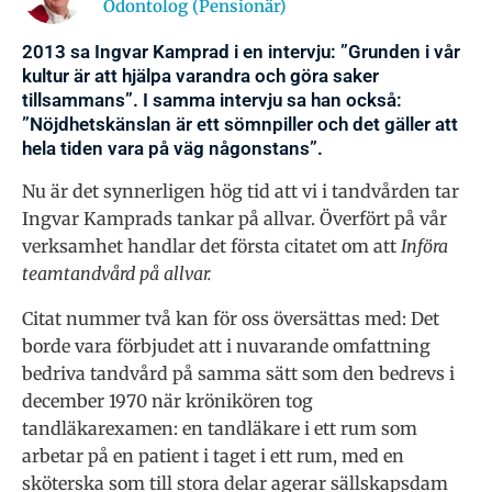
Odontolog (Pensionär)
2013 sa Ingvar Kamprad i en intervju: ”Grunden i vår
kultur är att hjälpa varandra och göra saker
tillsammans”. I samma intervju sa han också:
”Nöjdhetskänslan är ett sömnpiller och det gäller att
hela tiden vara på väg någonstans”.
Nu är det synnerligen hög tid att vi i tandvården tar
Ingvar Kamprads tankar på allvar. Överfört på vår
verksamhet handlar det första citatet om att
Införa
teamtandvård på allvar.
Citat nummer två kan för oss översättas med: Det
borde vara förbjudet att i nuvarande omfattning
bedriva tandvård på samma sätt som den bedrevs i
december 1970 när krönikören tog
tandläkarexamen: en tandläkare i ett rum som
arbetar på en patient i taget i ett rum, med en
sköterska som till stora delar agerar sällskapsdam