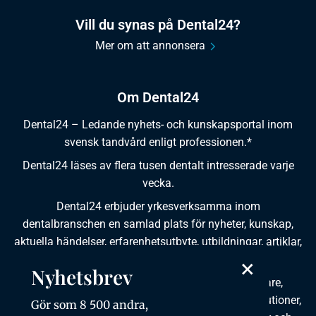
Vill du synas på Dental24?
Mer om att annonsera
Om Dental24
Dental24 – Ledande nyhets- och kunskapsportal inom
svensk tandvård enligt professionen.*
Dental24 läses av flera tusen dentalt intresserade varje
vecka.
Dental24 erbjuder yrkesverksamma inom
dentalbranschen en samlad plats för nyheter, kunskap,
aktuella händelser, erfarenhetsutbyte, utbildningar, artiklar,
×
dokumentation och produktinformation.
Nyhetsbrev
Dental24 produceras i samverkan med tandläkare,
tandhygienister, tandsköterskor, tandtekniker, institutioner,
Gör som 8 500 andra,