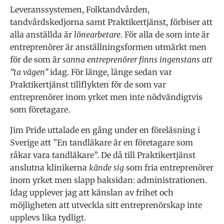
Leveranssystemen, Folktandvården,
tandvårdskedjorna samt Praktikertjänst, förbiser att
alla anställda är
lönearbetare
. För alla de som inte är
entreprenörer är anställningsformen utmärkt men
för de som är
sanna entreprenörer finns ingenstans att
”ta vägen”
idag. För länge, länge sedan var
Praktikertjänst tillflykten för de som var
entreprenörer inom yrket men inte nödvändigtvis
som företagare.
Jim Pride uttalade en gång under en föreläsning i
Sverige att ”En tandläkare är en företagare som
råkar vara tandläkare”. De då till Praktikertjänst
anslutna klinikerna
kände sig
som fria entreprenörer
inom yrket men slapp baksidan: administrationen.
Idag upplever jag att känslan av frihet och
möjligheten att utveckla sitt entreprenörskap inte
upplevs lika tydligt.