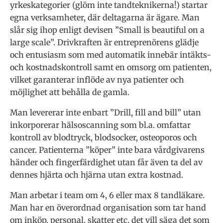
yrkeskategorier (glöm inte tandteknikerna!) startar
egna verksamheter, där deltagarna är ägare. Man
slår sig ihop enligt devisen ”Small is beautiful on a
large scale”. Drivkraften är entreprenörens glädje
och entusiasm som med automatik innebär intäkts-
och kostnadskontroll samt en omsorg om patienten,
vilket garanterar inflöde av nya patienter och
möjlighet att behålla de gamla.
Man levererar inte enbart ”Drill, fill and bill” utan
inkorporerar hälsoscanning som bl.a. omfattar
kontroll av blodtryck, blodsocker, osteoporos och
cancer. Patienterna ”köper” inte bara vårdgivarens
händer och fingerfärdighet utan får även ta del av
dennes hjärta och hjärna utan extra kostnad.
Man arbetar i team om 4, 6 eller max 8 tandläkare.
Man har en överordnad organisation som tar hand
om inköp, personal, skatter etc, det vill säga det som