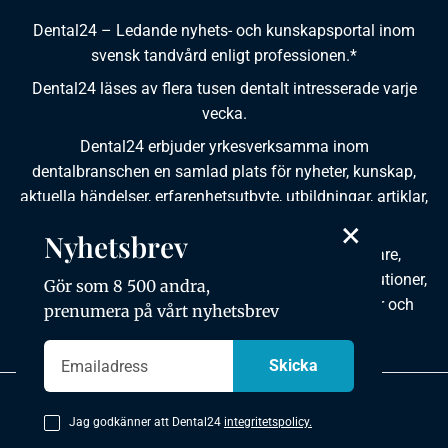
Dental24 – Ledande nyhets- och kunskapsportal inom
svensk tandvård enligt professionen.*
Dental24 läses av flera tusen dentalt intresserade varje
vecka.
Dental24 erbjuder yrkesverksamma inom
dentalbranschen en samlad plats för nyheter, kunskap,
aktuella händelser, erfarenhetsutbyte, utbildningar, artiklar,
dokumentation och produktinformation.
×
Nyhetsbrev
Dental24 produceras i samverkan med tandläkare,
tandhygienister, tandsköterskor, tandtekniker, institutioner,
Gör som 8 500 andra,
kursgivare, föreningar, organisationer, leverantörer och
prenumera på vårt nyhetsbrev
andra medier.
Integritetspolicy
Jag godkänner att Dental24
integritetspolicy.
Copyright © 2026 Dental24. All rights reserved.