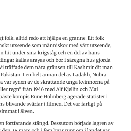
folk, alltid redo att hjälpa en granne. Ett folk
anskt utseende som människor med vårt utseende,
m hit under sina krigståg och en del av hans
tlingar kallas arayas och bor i säregna hus gjorda
 Vi träffade dem nära gränsen till Kashmir dit man
 Pakistan. I en helt annan del av Ladakh, Nubra
bra var synen av de skrattande unga kvinnorna på
ler regn” från 1946 med Alf Kjellin och Mai
 bäste kompis Rune Holmberg agerade statister i
 blivande svärfar i filmen. Det var farligt på
simmat i älven.
en fortfarande stängd. Dessutom började lagren av
 den 24 mars och i fem byar runt om i landet var