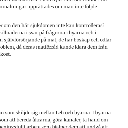
isanmälningar upprättades om man inte följde
er om den här sjukdomen inte kan kontrolleras?
skillnaderna i svar på frågorna i byarna och i
an självförsörjande på mat, de har boskap och odlar
problem, då deras matförråd kunde klara dem från
 kost.
n som skiljde sig mellan Leh och byarna. I byarna
 som att bereda åkrarna, göra kanaler, ta hand om
eningsfullt arbete som hjälper dem att undgå att