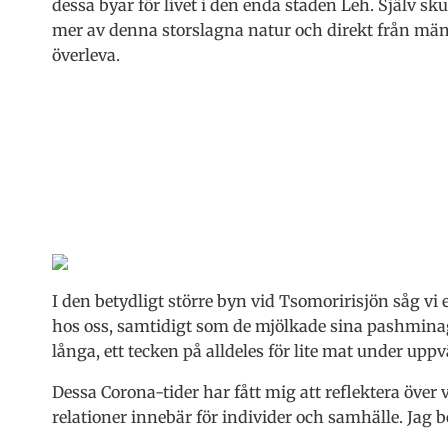
dessa byar för livet i den enda staden Leh. Själv sku
mer av denna storslagna natur och direkt från män
överleva.
I den betydligt större byn vid Tsomoririsjön såg vi
hos oss, samtidigt som de mjölkade sina pashminag
långa, ett tecken på alldeles för lite mat under upp
Dessa Corona-tider har fått mig att reflektera över
relationer innebär för individer och samhälle. Jag b