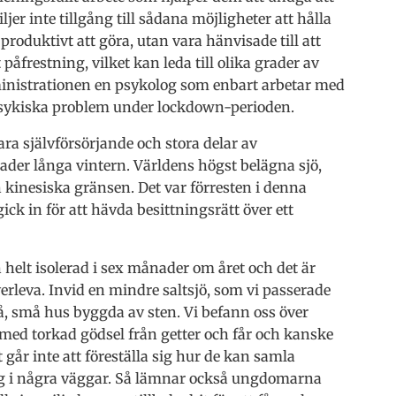
er inte tillgång till sådana möjligheter att hålla
produktivt att göra, utan vara hänvisade till att
 påfrestning, vilket kan leda till olika grader av
ministrationen en psykolog som enbart arbetar med
 psykiska problem under lockdown-perioden.
ara självförsörjande och stora delar av
ader långa vintern. Världens högst belägna sjö,
 kinesiska gränsen. Det var förresten i denna
ck in för att hävda besittningsrätt över ett
helt isolerad i sex månader om året och det är
överleva. Invid en mindre saltsjö, som vi passerade
å, små hus byggda av sten. Vi befann oss över
med torkad gödsel från getter och får och kanske
 går inte att föreställa sig hur de kan samla
ing i några väggar. Så lämnar också ungdomarna