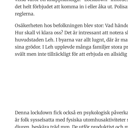
det helt förbjudet att komma in i eller åka ut. Pol
reglerna.
Osäkerheten hos befolkningen blev stor: Vad händ
Hur skall vi klara oss? Det är intressant att notera 
huvudstaden Leh. I byarna var allt lugnt, där är m
sina grödor. I Leh upplevde många familjer stora 
svält men inte tillräckligt för att erbjuda en allsidig
Denna lockdown fick också en psykologisk påverka
är folk sysselsatta med fysiska utomhusaktiviteter
djuren, beskära träd mm. De utför produktivt och m