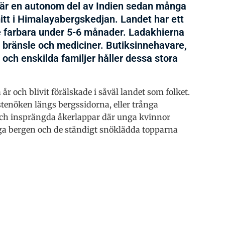
en är en autonom del av Indien sedan många
 mitt i Himalayabergskedjan. Landet har ett
nte farbara under 5-6 månader. Ladakhierna
, bränsle och mediciner. Butiksinnehavare,
 och enskilda familjer håller dessa stora
år och blivit förälskade i såväl landet som folket.
stenöken längs bergssidorna, eller trånga
ch insprängda åkerlappar där unga kvinnor
iga bergen och de ständigt snöklädda topparna