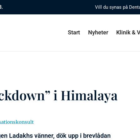
8.
Vill du synas på Dent
Start
Nyheter
Klinik &
ockdown” i Himalaya
isationskonsult
gen Ladakhs vänner, dök upp i brevlådan