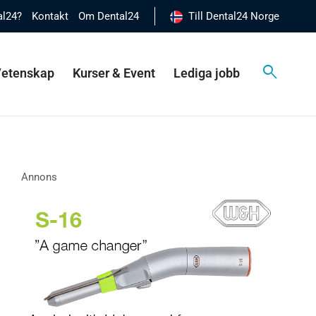
al24?
Kontakt
Om Dental24
Till Dental24 Norge
 Vetenskap
Kurser & Event
Lediga jobb