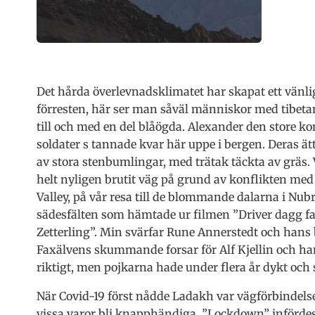
Det hårda överlevnadsklimatet har skapat ett vänligt 
förresten, här ser man såväl människor med tibet
till och med en del blåögda. Alexander den store ko
soldater s tannade kvar här uppe i bergen. Deras ät
av stora stenbumlingar, med trätak täckta av gräs.
helt nyligen brutit väg på grund av konflikten med
Valley, på vår resa till de blommande dalarna i Nu
sädesfälten som hämtade ur filmen ”Driver dagg fal
Zetterling”. Min svärfar Rune Annerstedt och hans
Faxälvens skummande forsar för Alf Kjellin och hans
riktigt, men pojkarna hade under flera år dykt och 
När Covid-19 först nådde Ladakh var vägförbindels
vissa varor bli knapphändiga. ”Lockdown” infördes