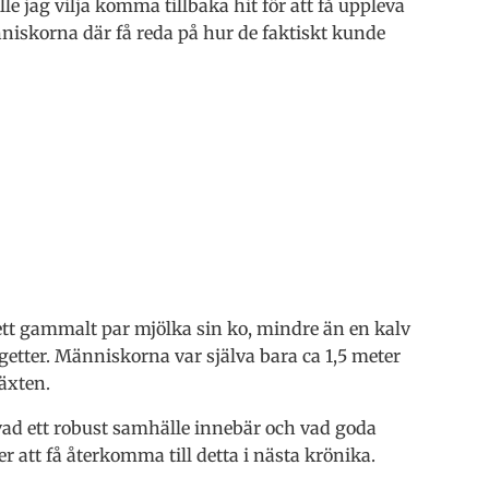
lle jag vilja komma tillbaka hit för att få uppleva
niskorna där få reda på hur de faktiskt kunde
 ett gammalt par mjölka sin ko, mindre än en kalv
etter. Människorna var själva bara ca 1,5 meter
växten.
 vad ett robust samhälle innebär och vad goda
er att få återkomma till detta i nästa krönika.