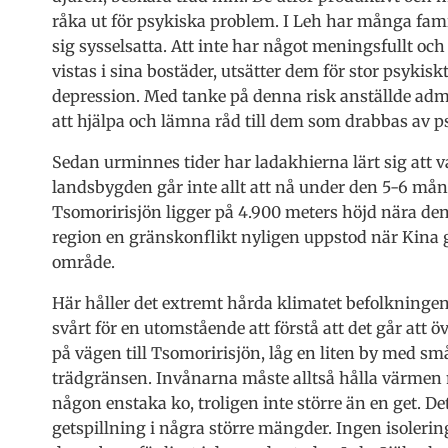
råka ut för psykiska problem. I Leh har många familj
sig sysselsatta. Att inte har något meningsfullt och 
vistas i sina bostäder, utsätter dem för stor psykiskt
depression. Med tanke på denna risk anställde ad
att hjälpa och lämna råd till dem som drabbas av
Sedan urminnes tider har ladakhierna lärt sig att v
landsbygden går inte allt att nå under den 5-6 mån
Tsomoririsjön ligger på 4.900 meters höjd nära den
region en gränskonflikt nyligen uppstod när Kina gi
område.
Här håller det extremt hårda klimatet befolkningen 
svårt för en utomstående att förstå att det går att 
på vägen till Tsomoririsjön, låg en liten by med sm
trädgränsen. Invånarna måste alltså hålla värmen 
någon enstaka ko, troligen inte större än en get. Det
getspillning i några större mängder. Ingen isoler