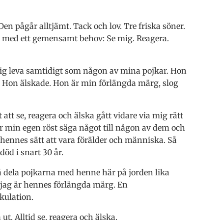
Den pågår alltjämt. Tack och lov. Tre friska söner.
n med ett gemensamt behov: Se mig. Reagera.
ig leva samtidigt som någon av mina pojkar. Hon
. Hon älskade. Hon är min förlängda märg, slog
tt se, reagera och älska gått vidare via mig rätt
hör min egen röst säga något till någon av dem och
 hennes sätt att vara förälder och människa. Så
död i snart 30 år.
få dela pojkarna med henne här på jorden lika
 jag är hennes förlängda märg. En
kulation.
 ut. Alltid se, reagera och älska.