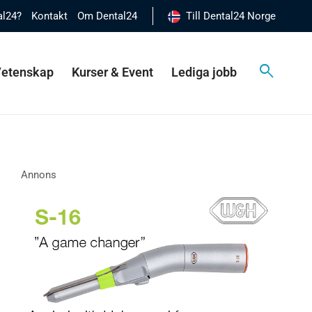
al24?
Kontakt
Om Dental24
Till Dental24 Norge
 Vetenskap
Kurser & Event
Lediga jobb