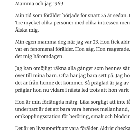
Mamma och jag 1969
Min tid som förälder började för snart 25 år sedan. 
Tre mycket olika personer med olika intressen me
Älska mig.
Min egen mamma dog när jag var 23. Hon fick aldr
var en fenomenal förälder. Hon såg. Hon reagerade
det mig häromdagen.
Jag kan omöjligt räkna alla gånger som hennes sätt a
över till mina barn. Ofta har jag bara sett på. Jag 
det är från henne det kommer. Så präglad är jag av
präglar hon nu vidare i nästa led trots att hon varit 
Hon är min förlängda märg. Lika sorgligt att inte 
underbart är det att bara vara hennes mellanhand,
omkopplingsstation för beröring, smak och blodcir
Det är en livsuppgift att vara förälder. Aldrig checka