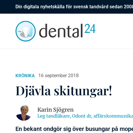
Din digitala nyhetskälla för svensk tandvård sedan 200
16 september 2018
KRÖNIKA
Djävla skitungar!
Karin Sjögren
Leg tandläkare, Odont dr, affärskommunik
En bekant ondgör sig över busungar på mope