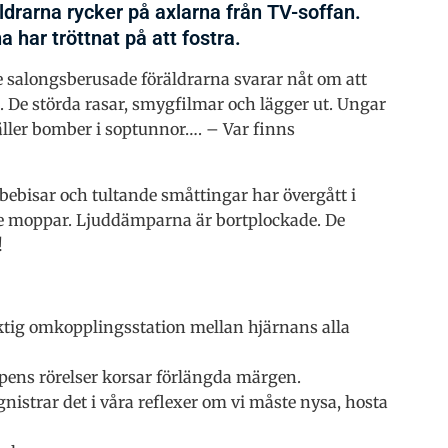
äldrarna rycker på axlarna från TV-soffan.
a har tröttnat på att fostra.
e salongsberusade föräldrarna svarar nåt om att
a. De störda rasar, smygfilmar och lägger ut. Ungar
äller bomber i soptunnor…. – Var finns
 bebisar och tultande småttingar har övergått i
e moppar. Ljuddämparna är bortplockade. De
!
ktig omkopplingsstation mellan hjärnans alla
ppens rörelser korsar förlängda märgen.
nistrar det i våra reflexer om vi måste nysa, hosta