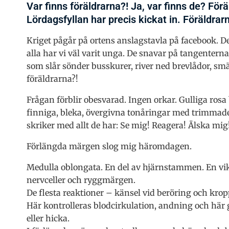
Var finns föräldrarna?! Ja, var finns de? För
Lördagsfyllan har precis kickat in. Föräldrarn
Kriget pågår på ortens anslagstavla på facebook. D
alla har vi väl varit unga. De snavar på tangentern
som slår sönder busskurer, river ned brevlådor, sm
föräldrarna?!
Frågan förblir obesvarad. Ingen orkar. Gulliga rosa
finniga, bleka, övergivna tonåringar med trimmad
skriker med allt de har: Se mig! Reagera! Älska mig
Förlängda märgen slog mig häromdagen.
Medulla oblongata. En del av hjärnstammen. En vi
nervceller och ryggmärgen.
De flesta reaktioner – känsel vid beröring och kro
Här kontrolleras blodcirkulation, andning och här g
eller hicka.