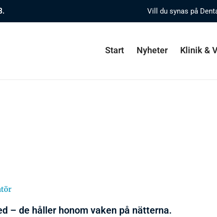
8.
Vill du synas på Dent
Start
Nyheter
Klinik &
atör
d – de håller honom vaken på nätterna.