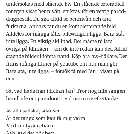
undersökas med stående bw. En stående ortoradiell
röntgen visar bennivån, ett krav för en vettig parod-
diagnostik. Du ska alltid se bennivån och ana
furkarna. Annars tar du en kompletterande bild.
Alldeles för många låter bitewingen ligga. Bara stå,
inte ligga. En viktig skillnad. Det måste ni lära
övriga på kliniken – om de inte redan kan det. Alltid
stående bilder i första hand. Köp bra bw-hållare. Det
finns många filmer på youtube om hur man gör.
Bara stå, inte ligga – försök få med Jan i visan på
den.
Så, vad hade han i fickan Jan? Tror nog inte sången
handlade om parodontit, vid närmare eftertanke:
Av alla sällskapsdanser
Är det tango som kan få mig varm
Med sin tyska charm
Ååh, vad det blir hett