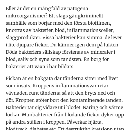
Eller är det en mångfald av patogena
mikroorganismer? Ett slags gängkriminellt
samhälle som börjar med den första biofilmen,
knottras av bakterier, blod, inflammationsceller,
slaggprodukter. Vissa bakterier kan simma, de lever
i lite djupare fickor. Du känner igen dem på lukten.
Döda bakteriers sällskap förstenas av mineraler i
blod, saliv och syns som tandsten. En borg för
bakterier att växa i har bildats.
Fickan är en bakgata där tänderna sitter med livet
som insats. Kroppens inflammationsvar retar
vävnaden runt tänderna så att den bryts ned och
dör. Kroppen stöter bort den kontaminerade tanden.
Bakterier tar sig vidare ut i blodet. Näring och värme
lockar. Munbakterier från blödande fickor dyker upp
på andra ställen i kroppen. Påverkar hjärta,
blodtryck, diabetes etc. Ett destruktivt kretslopp utan