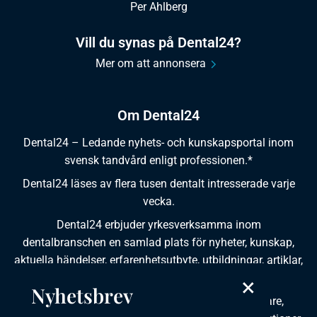
Per Ahlberg
Vill du synas på Dental24?
Mer om att annonsera
Om Dental24
Dental24 – Ledande nyhets- och kunskapsportal inom
svensk tandvård enligt professionen.*
Dental24 läses av flera tusen dentalt intresserade varje
vecka.
Dental24 erbjuder yrkesverksamma inom
dentalbranschen en samlad plats för nyheter, kunskap,
aktuella händelser, erfarenhetsutbyte, utbildningar, artiklar,
dokumentation och produktinformation.
×
Nyhetsbrev
Dental24 produceras i samverkan med tandläkare,