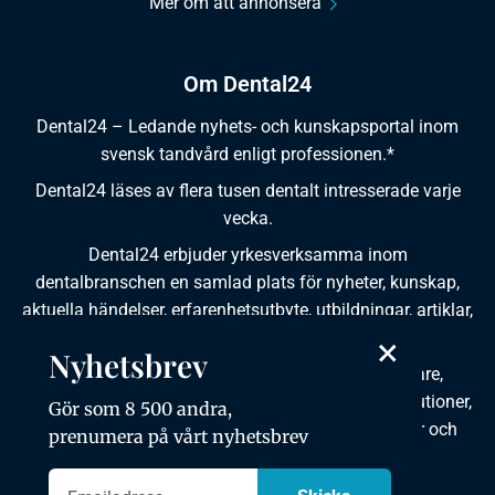
Mer om att annonsera
Om Dental24
Dental24 – Ledande nyhets- och kunskapsportal inom
svensk tandvård enligt professionen.*
Dental24 läses av flera tusen dentalt intresserade varje
vecka.
Dental24 erbjuder yrkesverksamma inom
dentalbranschen en samlad plats för nyheter, kunskap,
aktuella händelser, erfarenhetsutbyte, utbildningar, artiklar,
×
dokumentation och produktinformation.
Nyhetsbrev
Dental24 produceras i samverkan med tandläkare,
tandhygienister, tandsköterskor, tandtekniker, institutioner,
Gör som 8 500 andra,
kursgivare, föreningar, organisationer, leverantörer och
prenumera på vårt nyhetsbrev
andra medier.