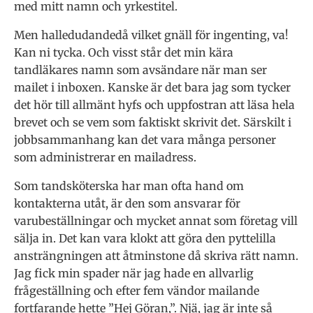
med mitt namn och yrkestitel.
Men halledudandedå vilket gnäll för ingenting, va!
Kan ni tycka. Och visst står det min kära
tandläkares namn som avsändare när man ser
mailet i inboxen. Kanske är det bara jag som tycker
det hör till allmänt hyfs och uppfostran att läsa hela
brevet och se vem som faktiskt skrivit det. Särskilt i
jobbsammanhang kan det vara många personer
som administrerar en mailadress.
Som tandsköterska har man ofta hand om
kontakterna utåt, är den som ansvarar för
varubeställningar och mycket annat som företag vill
sälja in. Det kan vara klokt att göra den pyttelilla
ansträngningen att åtminstone då skriva rätt namn.
Jag fick min spader när jag hade en allvarlig
frågeställning och efter fem vändor mailande
fortfarande hette ”Hej Göran,”. Njä, jag är inte så