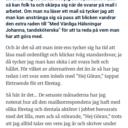
så kan folk ta och skärpa sig när de svarar på mail i
arbetet. Om man nu läser ett mail så tycker jag att
man kan anstränga sig så pass att blicken vandrar
den extra raden till ”Med Vänliga Hälsningar
Johanna, tandsköterska” för att ta reda på vem man
har att göra med.
Och är det så att man inte ens tycker sig ha tid att
läsa mail ordentligt och klickar iväg standardsvar, ja
då tycker jag man kan skita i att svara helt och
hållet. För vilket av alternativen det än är så har jag
redan i ert svar som inleds med ”Hej Göran,” tappat
förtroende för ert företag.
Så här är det… De senaste månaderna har jag
noterat hur all den mailkorrespondens jag haft med
olika företag och dentala aktörer i jobbet besvarats
med det lilla, men ack så störande, ”Hej Göran,” trots
att jag alltid talar om vem jag är och skriver under