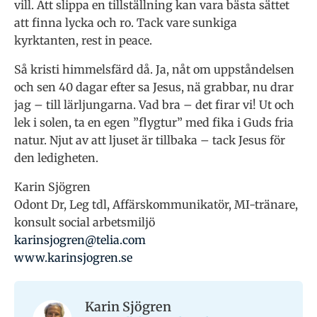
vill. Att slippa en tillställning kan vara bästa sättet
att finna lycka och ro. Tack vare sunkiga
kyrktanten, rest in peace.
Så kristi himmelsfärd då. Ja, nåt om uppståndelsen
och sen 40 dagar efter sa Jesus, nä grabbar, nu drar
jag – till lärljungarna. Vad bra – det firar vi! Ut och
lek i solen, ta en egen ”flygtur” med fika i Guds fria
natur. Njut av att ljuset är tillbaka – tack Jesus för
den ledigheten.
Karin Sjögren
Odont Dr, Leg tdl, Affärskommunikatör, MI-tränare,
konsult social arbetsmiljö
karinsjogren@telia.com
www.karinsjogren.se
Karin Sjögren