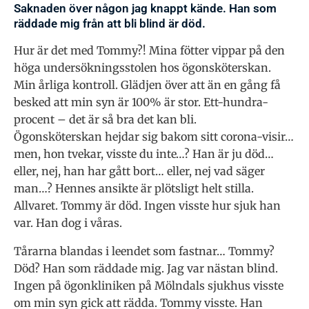
Saknaden över någon jag knappt kände. Han som
räddade mig från att bli blind är död.
Hur är det med Tommy?! Mina fötter vippar på den
höga undersökningsstolen hos ögonsköterskan.
Min årliga kontroll. Glädjen över att än en gång få
besked att min syn är 100% är stor. Ett-hundra-
procent – det är så bra det kan bli.
Ögonsköterskan hejdar sig bakom sitt corona-visir…
men, hon tvekar, visste du inte…? Han är ju död…
eller, nej, han har gått bort… eller, nej vad säger
man…? Hennes ansikte är plötsligt helt stilla.
Allvaret. Tommy är död. Ingen visste hur sjuk han
var. Han dog i våras.
Tårarna blandas i leendet som fastnar… Tommy?
Död? Han som räddade mig. Jag var nästan blind.
Ingen på ögonkliniken på Mölndals sjukhus visste
om min syn gick att rädda. Tommy visste. Han