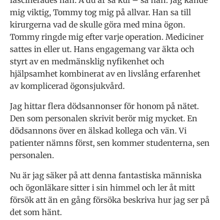
fascinerades han. Å du är så kul – sa han. Jag kände
mig viktig, Tommy tog mig på allvar. Han sa till
kirurgerna vad de skulle göra med mina ögon.
Tommy ringde mig efter varje operation. Mediciner
sattes in eller ut. Hans engagemang var äkta och
styrt av en medmänsklig nyfikenhet och
hjälpsamhet kombinerat av en livslång erfarenhet
av komplicerad ögonsjukvård.
Jag hittar flera dödsannonser för honom på nätet.
Den som personalen skrivit berör mig mycket. En
dödsannons över en älskad kollega och vän. Vi
patienter nämns först, sen kommer studenterna, sen
personalen.
Nu är jag säker på att denna fantastiska människa
och ögonläkare sitter i sin himmel och ler åt mitt
försök att än en gång försöka beskriva hur jag ser på
det som hänt.