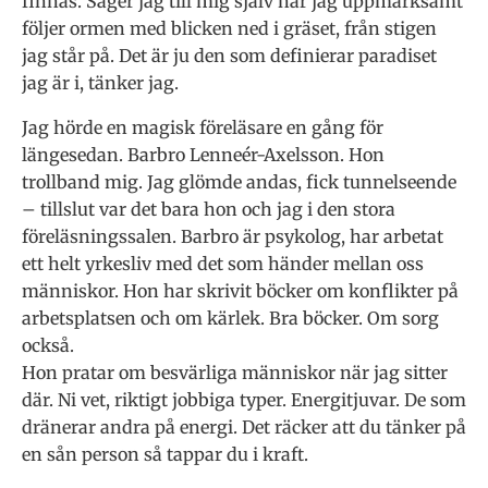
finnas. Säger jag till mig själv när jag uppmärksamt
följer ormen med blicken ned i gräset, från stigen
jag står på. Det är ju den som definierar paradiset
jag är i, tänker jag.
Jag hörde en magisk föreläsare en gång för
längesedan. Barbro Lenneér-Axelsson. Hon
trollband mig. Jag glömde andas, fick tunnelseende
– tillslut var det bara hon och jag i den stora
föreläsningssalen. Barbro är psykolog, har arbetat
ett helt yrkesliv med det som händer mellan oss
människor. Hon har skrivit böcker om konflikter på
arbetsplatsen och om kärlek. Bra böcker. Om sorg
också.
Hon pratar om besvärliga människor när jag sitter
där. Ni vet, riktigt jobbiga typer. Energitjuvar. De som
dränerar andra på energi. Det räcker att du tänker på
en sån person så tappar du i kraft.