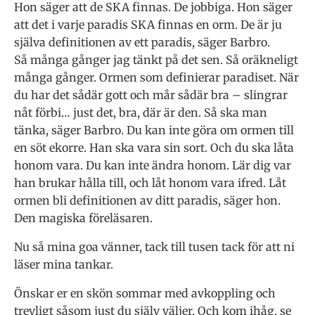
Hon säger att de SKA finnas. De jobbiga. Hon säger
att det i varje paradis SKA finnas en orm. De är ju
själva definitionen av ett paradis, säger Barbro.
Så många gånger jag tänkt på det sen. Så oräkneligt
många gånger. Ormen som definierar paradiset. När
du har det sådär gott och mår sådär bra – slingrar
nåt förbi… just det, bra, där är den. Så ska man
tänka, säger Barbro. Du kan inte göra om ormen till
en söt ekorre. Han ska vara sin sort. Och du ska låta
honom vara. Du kan inte ändra honom. Lär dig var
han brukar hålla till, och låt honom vara ifred. Låt
ormen bli definitionen av ditt paradis, säger hon.
Den magiska föreläsaren.
Nu så mina goa vänner, tack till tusen tack för att ni
läser mina tankar.
Önskar er en skön sommar med avkoppling och
trevligt såsom just du själv väljer. Och kom ihåg, se