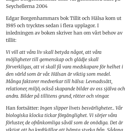
Seychellerna 2004
Edgar Borgenhammars bok Tillit och Hälsa kom ut
1985 och trycktes sedan i flera upplagor. I
inledningen av boken skriver han om vårt behov av
tillit:
Vi vill att våra liv skall betyda något, att våra
möjligheter till gemenskap och glädje skall
förverkligas, att vi skall få vara medskapare för helhet i
den värld som är vår. Hälsan är viktig som medel.
Många faktorer medverkar till hälsa: Levnadssätt,
relationer, miljö, också skapande bilder av oss själva och
andra. Bilder på tillitens grund, rötter och vingar.
Han fortsätter:
Ingen slipper livets besvärligheter… Vår
biologiska klocka tickar förgänglighet. Vi sörjer våra
förluster, de ofrånkomliga såväl som de onödiga. Det är
viktigt att ha kraftkällor att hämta styrka från. Sådana