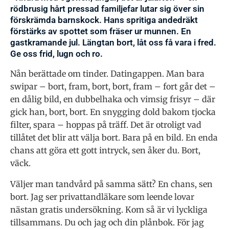
rödbrusig hårt pressad familjefar lutar sig över sin
förskrämda barnskock. Hans spritiga andedräkt
förstärks av spottet som fräser ur munnen. En
gastkramande jul. Längtan bort, låt oss få vara i fred.
Ge oss frid, lugn och ro.
Nån berättade om tinder. Datingappen. Man bara
swipar – bort, fram, bort, bort, fram – fort går det –
en dålig bild, en dubbelhaka och vimsig frisyr – där
gick han, bort, bort. En snygging dold bakom tjocka
filter, spara – hoppas på träff. Det är otroligt vad
tillåtet det blir att välja bort. Bara på en bild. En enda
chans att göra ett gott intryck, sen åker du. Bort,
väck.
Väljer man tandvård på samma sätt? En chans, sen
bort. Jag ser privattandläkare som leende lovar
nästan gratis undersökning. Kom så är vi lyckliga
tillsammans. Du och jag och din plånbok. För jag