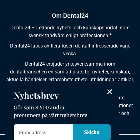
Om Dental24
Dental24 – Ledande nyhets- och kunskapsportal inom
svensk tandvård enligt professionen.*
Dental24 läses av flera tusen dentalt intresserade varje
vecka.
Dental24 erbjuder yrkesverksamma inom
dentalbranschen en samlad plats för nyheter, kunskap,
aktuella händelser, erfarenhetsutbyte, utbildningar, artiklar,
×
dokumentation och produktinformation.
Nyhetsbrev
Dental24 produceras i samverkan med tandläkare,
tandhygienister, tandsköterskor, tandtekniker, institutioner,
Gör som 8 500 andra,
kursgivare, föreningar, organisationer, leverantörer och
prenumera på vårt nyhetsbrev
andra medier.