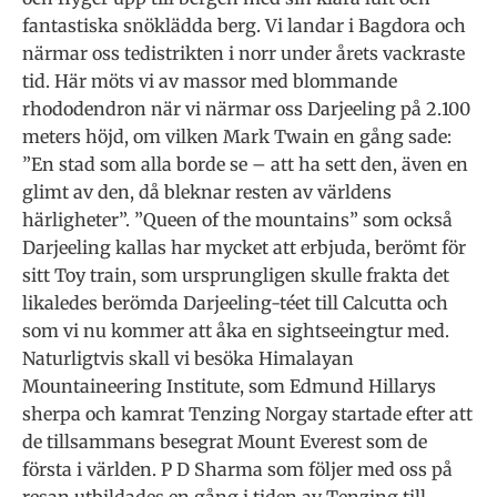
fantastiska snöklädda berg. Vi landar i Bagdora och
närmar oss tedistrikten i norr under årets vackraste
tid. Här möts vi av massor med blommande
rhododendron när vi närmar oss Darjeeling på 2.100
meters höjd, om vilken Mark Twain en gång sade:
”En stad som alla borde se – att ha sett den, även en
glimt av den, då bleknar resten av världens
härligheter”. ”Queen of the mountains” som också
Darjeeling kallas har mycket att erbjuda, berömt för
sitt Toy train, som ursprungligen skulle frakta det
likaledes berömda Darjeeling-téet till Calcutta och
som vi nu kommer att åka en sightseeingtur med.
Naturligtvis skall vi besöka Himalayan
Mountaineering Institute, som Edmund Hillarys
sherpa och kamrat Tenzing Norgay startade efter att
de tillsammans besegrat Mount Everest som de
första i världen. P D Sharma som följer med oss på