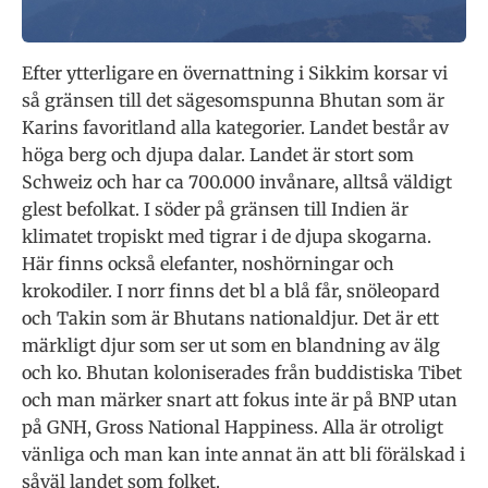
Efter ytterligare en övernattning i Sikkim korsar vi
så gränsen till det sägesomspunna Bhutan som är
Karins favoritland alla kategorier. Landet består av
höga berg och djupa dalar. Landet är stort som
Schweiz och har ca 700.000 invånare, alltså väldigt
glest befolkat. I söder på gränsen till Indien är
klimatet tropiskt med tigrar i de djupa skogarna.
Här finns också elefanter, noshörningar och
krokodiler. I norr finns det bl a blå får, snöleopard
och Takin som är Bhutans nationaldjur. Det är ett
märkligt djur som ser ut som en blandning av älg
och ko. Bhutan koloniserades från buddistiska Tibet
och man märker snart att fokus inte är på BNP utan
på GNH, Gross National Happiness. Alla är otroligt
vänliga och man kan inte annat än att bli förälskad i
såväl landet som folket.