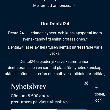
Mer om att annonsera
Om Dental24
Dental24 – Ledande nyhets- och kunskapsportal inom
svensk tandvård enligt professionen.*
Dental24 läses av flera tusen dentalt intresserade varje
vecka.
Dental24 erbjuder yrkesverksamma inom
dentalbranschen en samlad plats för nyheter, kunskap,
aktuella händelser, erfarenhetsutbyte, utbildningar, artiklar,
×
dokumentation och produktinformation.
Nyhetsbrev
Dental24 produceras i samverkan med tandläkare,
tandhygienister, tandsköterskor, tandtekniker, institutioner,
Gör som 8 500 andra,
kursgivare, föreningar, organisationer, leverantörer och
prenumera på vårt nyhetsbrev
andra medier.