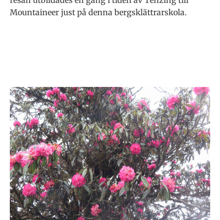
resan utbildades en gång i tiden av Tenzing till
Mountaineer just på denna bergsklättrarskola.