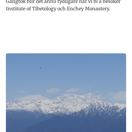
Gangtok blir det ännu tydligare när vi bl a besöker
Institute of Tibetology och Enchey Monastery.