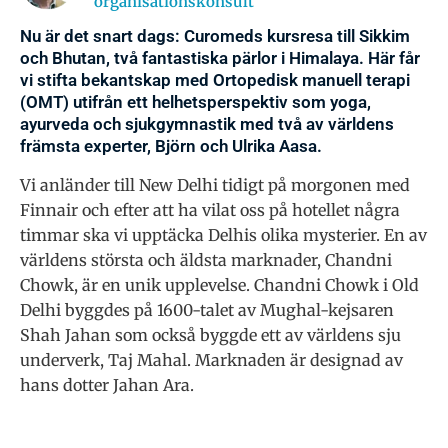
organisationskonsult
Nu är det snart dags: Curomeds kursresa till Sikkim
och Bhutan, två fantastiska pärlor i Himalaya. Här får
vi stifta bekantskap med Ortopedisk manuell terapi
(OMT) utifrån ett helhetsperspektiv som yoga,
ayurveda och sjukgymnastik med två av världens
främsta experter, Björn och Ulrika Aasa.
Vi anländer till New Delhi tidigt på morgonen med
Finnair och efter att ha vilat oss på hotellet några
timmar ska vi upptäcka Delhis olika mysterier. En av
världens största och äldsta marknader, Chandni
Chowk, är en unik upplevelse. Chandni Chowk i Old
Delhi byggdes på 1600-talet av Mughal-kejsaren
Shah Jahan som också byggde ett av världens sju
underverk, Taj Mahal. Marknaden är designad av
hans dotter Jahan Ara.