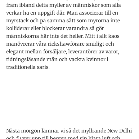
fram ibland detta myller av människor som alla
verkar ha en uppgift där. Man associerar till en
myrstack och på samma sätt som myrorna inte
kolliderar eller blockerar varandra så gör
människorna här inte det heller. Mitt i allt kaos
manövrerar våra rickshawförare smidigt och
elegant mellan försäljare, leverantörer av varor,
tidningsläsande män och vackra kvinnor i
traditionella saris.
Nästa morgon lämnar vi så det myllrande New Delhi
och flyger upp till bergen med sin klara luft och