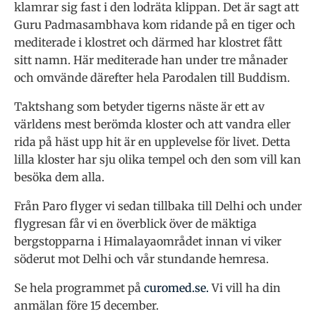
klamrar sig fast i den lodräta klippan. Det är sagt att
Guru Padmasambhava kom ridande på en tiger och
mediterade i klostret och därmed har klostret fått
sitt namn. Här mediterade han under tre månader
och omvände därefter hela Parodalen till Buddism.
Taktshang som betyder tigerns näste är ett av
världens mest berömda kloster och att vandra eller
rida på häst upp hit är en upplevelse för livet. Detta
lilla kloster har sju olika tempel och den som vill kan
besöka dem alla.
Från Paro flyger vi sedan tillbaka till Delhi och under
flygresan får vi en överblick över de mäktiga
bergstopparna i Himalayaområdet innan vi viker
söderut mot Delhi och vår stundande hemresa.
Se hela programmet på
curomed.se.
Vi vill ha din
anmälan före 15 december.