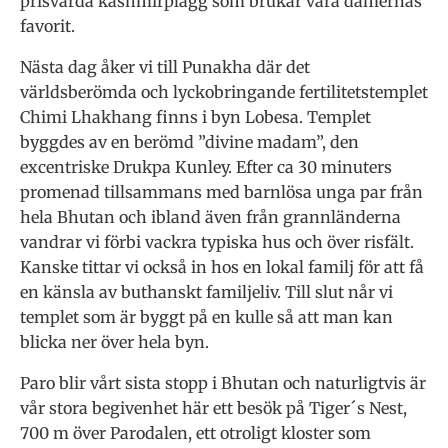
prisvärda kashmirplagg som brukar vara damernas
favorit.
Nästa dag åker vi till Punakha där det
världsberömda och lyckobringande fertilitetstemplet
Chimi Lhakhang finns i byn Lobesa. Templet
byggdes av en berömd ”divine madam”, den
excentriske Drukpa Kunley. Efter ca 30 minuters
promenad tillsammans med barnlösa unga par från
hela Bhutan och ibland även från grannländerna
vandrar vi förbi vackra typiska hus och över risfält.
Kanske tittar vi också in hos en lokal familj för att få
en känsla av buthanskt familjeliv. Till slut når vi
templet som är byggt på en kulle så att man kan
blicka ner över hela byn.
Paro blir vårt sista stopp i Bhutan och naturligtvis är
vår stora begivenhet här ett besök på Tiger´s Nest,
700 m över Parodalen, ett otroligt kloster som