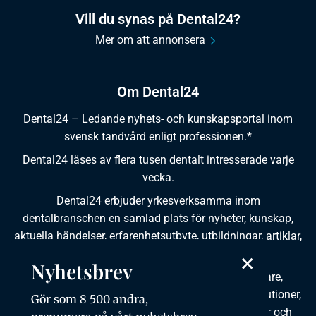
Vill du synas på Dental24?
Mer om att annonsera
Om Dental24
Dental24 – Ledande nyhets- och kunskapsportal inom
svensk tandvård enligt professionen.*
Dental24 läses av flera tusen dentalt intresserade varje
vecka.
Dental24 erbjuder yrkesverksamma inom
dentalbranschen en samlad plats för nyheter, kunskap,
aktuella händelser, erfarenhetsutbyte, utbildningar, artiklar,
×
dokumentation och produktinformation.
Nyhetsbrev
Dental24 produceras i samverkan med tandläkare,
tandhygienister, tandsköterskor, tandtekniker, institutioner,
Gör som 8 500 andra,
kursgivare, föreningar, organisationer, leverantörer och