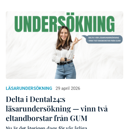
LÄSARUNDERSÖKNING
29 april 2026
Delta i Dental24:s
läsarundersökning — vinn två
eltandborstar från GUM
Nu är det återigen dags för vår årliga