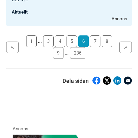
Aktuellt
…
1
3
4
5
6
7
8
…
9
236
Dela sidan