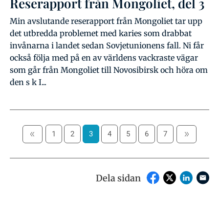
Reserapport från Mongoliet, del 3
Min avslutande reserapport från Mongoliet tar upp
det utbredda problemet med karies som drabbat
invånarna i landet sedan Sovjetunionens fall. Ni får
också följa med på en av världens vackraste vägar
som går från Mongoliet till Novosibirsk och höra om
den s k I...
1
2
3
4
5
6
7
Dela sidan