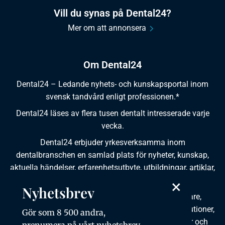
Vill du synas på Dental24?
Mer om att annonsera
Om Dental24
Dental24 – Ledande nyhets- och kunskapsportal inom
svensk tandvård enligt professionen.*
Dental24 läses av flera tusen dentalt intresserade varje
vecka.
Dental24 erbjuder yrkesverksamma inom
dentalbranschen en samlad plats för nyheter, kunskap,
aktuella händelser, erfarenhetsutbyte, utbildningar, artiklar,
dokumentation och produktinformation.
×
Nyhetsbrev
Dental24 produceras i samverkan med tandläkare,
tandhygienister, tandsköterskor, tandtekniker, institutioner,
Gör som 8 500 andra,
kursgivare, föreningar, organisationer, leverantörer och