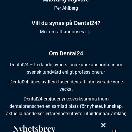
Per Ahlberg
Vill du synas på Dental24?
Mer om att annonsera
Om Dental24
Dental24 – Ledande nyhets- och kunskapsportal inom
svensk tandvård enligt professionen.*
Dental24 läses av flera tusen dentalt intresserade varje
vecka.
Dental24 erbjuder yrkesverksamma inom
dentalbranschen en samlad plats för nyheter, kunskap,
aktuella händelser, erfarenhetsutbyte, utbildningar, artiklar,
×
dokumentation och produktinformation.
Nyhetsbrev
Dental24 produceras i samverkan med tandläkare,