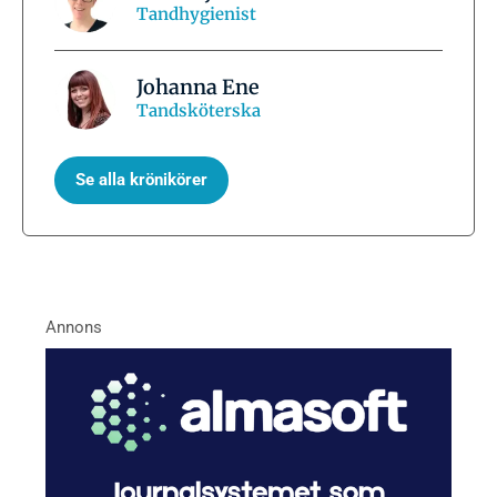
Tandhygienist
Johanna Ene
Tandsköterska
Se alla krönikörer