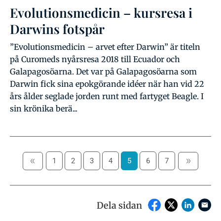
Evolutionsmedicin – kursresa i
Darwins fotspår
”Evolutionsmedicin – arvet efter Darwin” är titeln
på Curomeds nyårsresa 2018 till Ecuador och
Galapagosöarna. Det var på Galapagosöarna som
Darwin fick sina epokgörande idéer när han vid 22
års ålder seglade jorden runt med fartyget Beagle. I
sin krönika berä...
1
2
3
4
5
6
7
Dela sidan